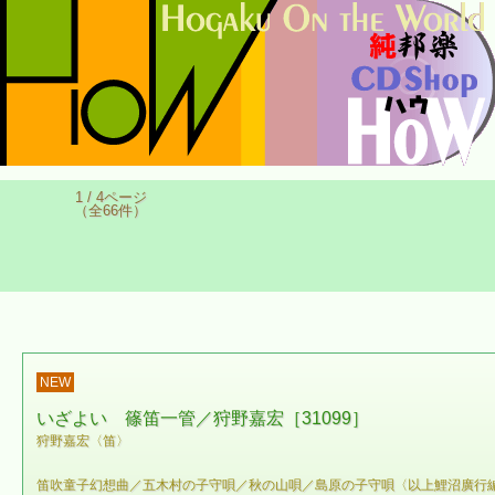
1 / 4ページ
（全66件）
NEW
いざよい 篠笛一管／狩野嘉宏［31099］
狩野嘉宏〈笛〉
笛吹童子幻想曲／五木村の子守唄／秋の山唄／島原の子守唄〈以上鯉沼廣行