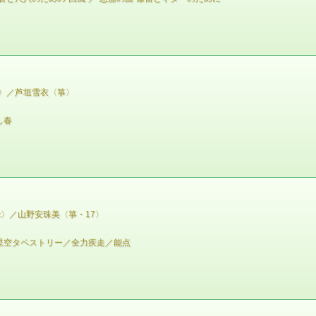
歌〉／芦垣雪衣〈箏〉
し春
c〉／山野安珠美〈箏・17〉
星空タペストリー／全力疾走／能点