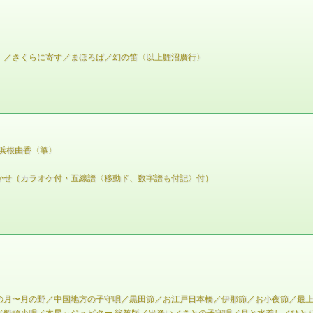
）／さくらに寄す／まほろば／幻の笛〈以上鯉沼廣行〉
／浜根由香〈箏〉
かせ（カラオケ付・五線譜〈移動ド、数字譜も付記〉付）
の月〜月の野／中国地方の子守唄／黒田節／お江戸日本橋／伊那節／お小夜節／最