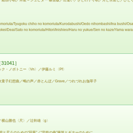
／船頭小唄／木星～ジュピター 篠笛版／出逢い／さとの子守唄／月と水差し／ひと
komoriuta/Tyugoku chiho no komoriuta/Kurodabushi/Oedo nihombashi/Ina bushi/O
okei/Deai/Sato no komoriuta/Hitori/Inishieo/Haru no yukue/Sen no kaze/Yama wara
［31041］
ク・ノボトニー〈Vn〉／伊藤ルミ〈Pf〉
童子幻想曲／鴫の声／赤とんぼ／Grave／つれづれお伽草子
／横山勝也〈尺〉／辻幹雄〈g〉
管と尺八のための“回風”／“悲笳の曲”篠笛とギターのために