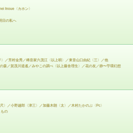
i Inoue〈カホン〉
／明日の私へ
子〉／芳村金秀／稀音家六茂江〈以上唄〉／東音山口由紀〈三〉／他
雅の森／賀茂川逍遙／みやこの調べ〈以上藤舎理生〉／花の友／静〜苧環幻想
］
〈尺〉／小野越郎〈津三〉／加藤木朗〈太〉／木村たかのぶ〈Pc〉
らもの