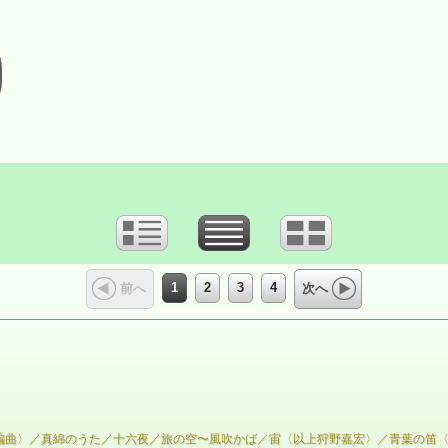
1
2
3
4
前へ
次へ
編曲〉／真綿のうた／十六夜／旅の空〜風吹かば／宙〈以上狩野嘉宏〉／青葉の笛