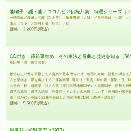
能囃子・謡・能／コロムビア伝統邦楽 特選シリーズ［15
一噌幸政／藤田大五郎〈以上笛〉／亀井忠雄〈大皷〉／敷村鉄雄〈小鼓〉／
謙三〈ワキ〉／野村万蔵〈狂言〉／他
価格： 2,200円(税込)
CD付き 篠笛事始め その奏法と音曲と歴史を知る［564
森田玲〈著・篠笛演奏〉
篠笛らしい音を目指して／奏楽の基本 音を出す─各部の名称・指孔の押さ
方と息継ぎ・音を追求する／篠笛楽譜─音取り・東雲・秋の音・篠楽・月〈
の景色・桜・越殿楽・並足の笛（岸和田祭地車囃子）・馬鹿囃子（伊勢大神
篠笛の源流・篠笛の語源・洋楽調（ドレミ）の横笛について・外国曲や現代
※「君が代」を除く22曲を収録した模範演奏CD付（B5判・102頁）
価格： 5,500円(税込)
星月花／狩野嘉宏［3977］