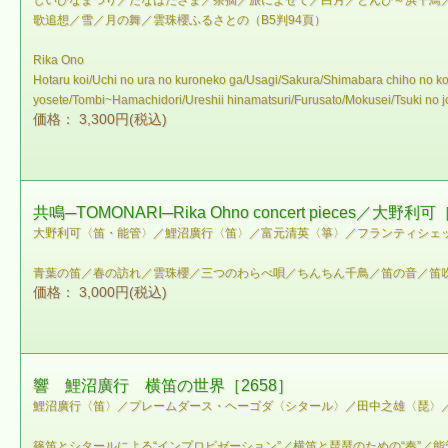
しいひなまつり／たなばたさま／茶摘／旅によせて／白月／とんび～浜千鳥
歌追想／雪／月の舞／雲珠櫻ふるさとの（B5判94頁）
Rika Ono
Hotaru koi/Uchi no ura no kuroneko ga/Usagi/Sakura/Shimabara chiho no 
yosete/Tombi~Hamachidori/Ureshii hinamatsuri/Furusato/Mokusei/Tsuki no j
価格： 3,300円(税込)
共鳴─TOMONARI─Rika Ohno concert pieces／大野利可
大野利可〈笛・能管〉／鯉沼廣行〈笛〉／富元清英〈箏〉／フランティシェッ
青葉の笛／春の訪れ／雲珠櫻／三つのわらべ唄／ちんちん千鳥／笛の音／笛吹
価格： 3,000円(税込)
響 鯉沼廣行 横笛の世界［2658］
鯉沼廣行〈笛〉／プレームダース・ヘーゴダ〈シタール〉／田中之雄〈琵〉
篠笛とシタールによる“インプロビゼーション”／横笛と琵琶のための“奏”／能