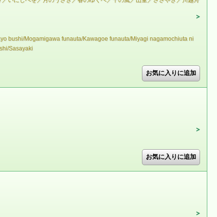
り／いにしへを／月のうさぎ／春のゆくへ／千の風／山童／ささやき／川越舟
sayo bushi/Mogamigawa funauta/Kawagoe funauta/Miyagi nagamochiuta ni
shi/Sasayaki