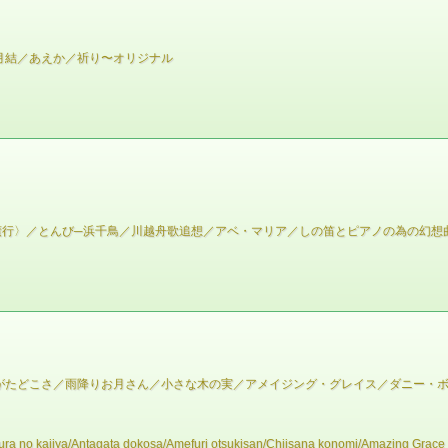
月結／あえか／祈り〜オリジナル
行〉／とんび─浜千鳥／川越舟歌追想／アベ・マリア／しの笛とピアノの為の幻想曲
がたどこさ／雨降りお月さん／小さな木の実／アメイジング・グレイス／ダニー・
ra no kajiya/Antagata dokosa/Amefuri otsukisan/Chiisana konomi/Amazing Grace