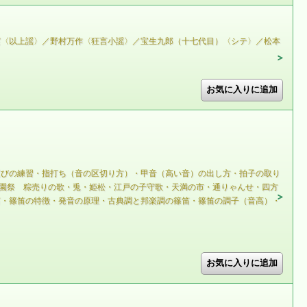
実〈以上謡〉／野村万作〈狂言小謡〉／宝生九郎（十七代目）〈シテ〉／松本
運びの練習・指打ち（音の区切り方）・甲音（高い音）の出し方・拍子の取り
園祭 粽売りの歌・兎・姫松・江戸の子守歌・天満の市・通りゃんせ・四方
笛・篠笛の特徴・発音の原理・古典調と邦楽調の篠笛・篠笛の調子（音高）・