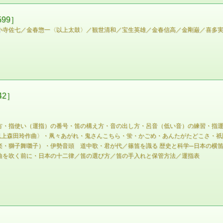
99］
小寺佐七／金春惣一〈以上太鼓〉／観世清和／宝生英雄／金春信高／金剛巌／喜多
2］
え方・指使い（運指）の番号・笛の構え方・音の出し方・呂音（低い音）の練習・指
以上森田玲作曲〉・凧々あがれ・鬼さんこちら・蛍・かごめ・あんたがたどこさ・祇
楽・獅子舞囃子）・伊勢音頭 道中歌・君が代／篠笛を識る 歴史と科学─日本の横
曲を吹く前に・日本の十二律／笛の選び方／笛の手入れと保管方法／運指表