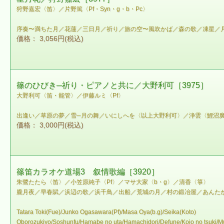
狩野嘉宏〈笛〉／片野篤〈Pf・Syn・g・b・Pc〉
序奏〜満ちた月／花蓮／三日月／祈り／旅の空〜風吹かば／森の歌／凍星／
価格： 3,056円(税込)
篠のひびき─祈り・ピアノと共に／大野利可［3975］
大野利可〈笛・能管〉／伊藤ルミ〈Pf〉
出逢い／草原の夢／雪─月の舞／いにしへを〈以上大野利可〉／浄雲〈鯉沼廣
価格： 3,000円(税込)
篠笛カラオケ道場3 叙情歌編［3920］
朱鷺たたら〈笛〉／小笠原純子〈Pf〉／マサ大家〈b・g〉／清香〈箏〉
朧月夜／早春賦／浜辺の歌／浜千鳥／出船／荒城の月／村の鍛冶屋／あんた
Tatara Toki(Fue)/Junko Ogasawara(Pf)/Masa Oya(b.g)/Seika(Koto)
Oborozukiyo/Soshunfu/Hamabe no uta/Hamachidori/Defune/Kojo no tsuki/Mu