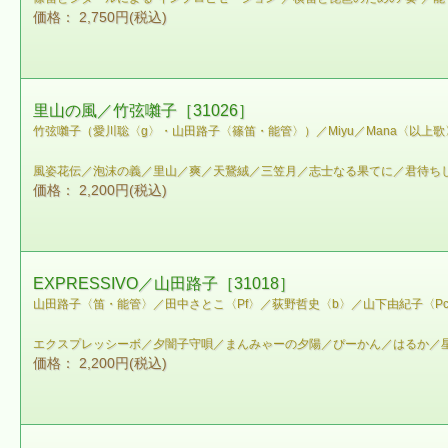
価格： 2,750円(税込)
里山の風／竹弦囃子［31026］
竹弦囃子（愛川聡〈g〉・山田路子〈篠笛・能管〉）／Miyu／Mana〈以上
風姿花伝／泡沫の義／里山／爽／天鵞絨／三笠月／志士なる果てに／君待ち
価格： 2,200円(税込)
EXPRESSIVO／山田路子［31018］
山田路子〈笛・能管〉／田中さとこ〈Pf〉／荻野哲史〈b〉／山下由紀子〈P
エクスプレッシーボ／夕闇子守唄／まんみゃーの夕陽／ぴーかん／はるか／
価格： 2,200円(税込)