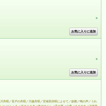
上川舟唄／音戸の舟唄／川越舟唄／宮城長持唄によせて／故郷／鴫の声／うれ