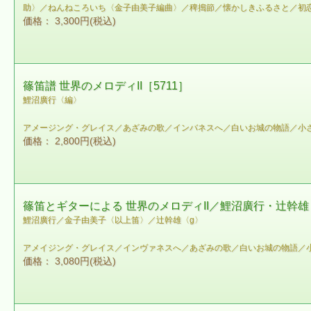
助〉／ねんねころいち〈金子由美子編曲〉／稗搗節／懐かしきふるさと／初
価格： 3,300円(税込)
篠笛譜 世界のメロディII［5711］
鯉沼廣行〈編〉
アメージング・グレイス／あざみの歌／インバネスへ／白いお城の物語／小
価格： 2,800円(税込)
篠笛とギターによる 世界のメロディII／鯉沼廣行・辻幹雄［
鯉沼廣行／金子由美子〈以上笛〉／辻幹雄〈g〉
アメイジング・グレイス／インヴァネスへ／あざみの歌／白いお城の物語／
価格： 3,080円(税込)