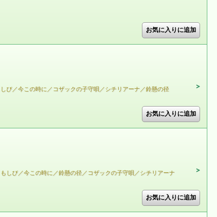
もしび／今この時に／コザックの子守唄／シチリアーナ／鈴懸の径
ともしび／今この時に／鈴懸の径／コザックの子守唄／シチリアーナ