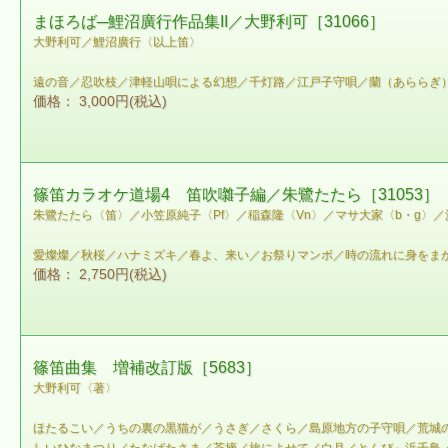
まほろば─鯉沼廣行作品集II／大野利可［31066］
大野利可／鯉沼廣行〈以上笛〉
遠の音／忍吹枝／津軽山唄による幻想／千灯路／江戸子守唄／蘭（あららぎ
価格： 3,000円(税込)
篠笛カラオケ道場4 笛吹囃子編／朱鷺たたら［31053］
朱鷺たたら〈笛〉／小笠原純子〈Pf〉／稲森隆〈Vn〉／マサ大家〈b・g〉
愛燦燦／秋桜／ハナミズキ／春よ、来い／お祭りマンボ／時の流れに身をま
価格： 2,750円(税込)
篠笛曲集 増補改訂版［5683］
大野利可〈著〉
ほたるこい／うちの裏の黒猫が／うさぎ／さくら／島原地方の子守唄／荒城