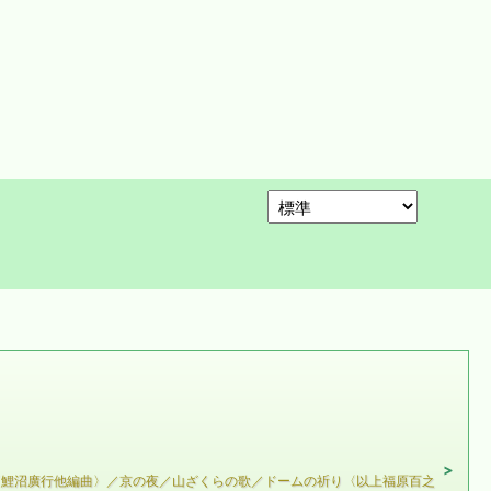
〈鯉沼廣行他編曲〉／京の夜／山ざくらの歌／ドームの祈り〈以上福原百之