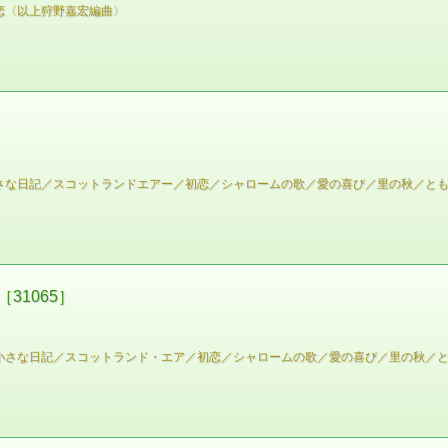
恋〈以上狩野嘉宏編曲〉
さな日記／スコットランドエアー／初恋／シャロームの歌／愛の喜び／里の秋／と
31065］
小さな日記／スコットランド・エア／初恋／シャロームの歌／愛の喜び／里の秋／