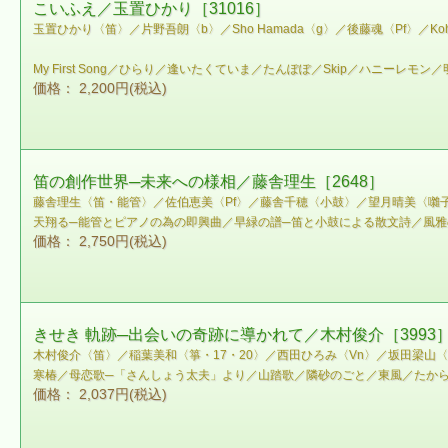
こいふえ／玉置ひかり［31016］
玉置ひかり〈笛〉／片野吾朗〈b〉／Sho Hamada〈g〉／後藤魂〈Pf〉／Kohe
My First Song／ひらり／逢いたくていま／たんぽぽ／Skip／ハニーレモン
価格： 2,200円(税込)
笛の創作世界─未来への様相／藤舎理生［2648］
藤舎理生〈笛・能管〉／佐伯恵美〈Pf〉／藤舎千穂〈小鼓〉／望月晴美〈囃
天翔る─能管とピアノの為の即興曲／早緑の譜─笛と小鼓による散文詩／風
価格： 2,750円(税込)
きせき 軌跡─出会いの奇跡に導かれて／木村俊介［3993
木村俊介〈笛〉／稲葉美和〈箏・17・20〉／西田ひろみ〈Vn〉／坂田梁山
寒椿／母恋歌─「さんしょう太夫」より／山踏歌／隣砂のごと／東風／たか
価格： 2,037円(税込)