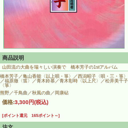
商品説明
山田流の大曲を瑞々しい演奏で 橋本芳子の1stアルバム
橋本芳子／亀山香能〈以上唄・箏〉／西潟昭子〈唄・三・箏〉
／福原徹〈笛〉／青木鈴慕／青木彰時〈以上尺〉／松井美千子
〈箏〉
熊野／千鳥曲／秋風の曲／岡康砧
価格:
3,300円
(税込)
[ポイント還元 165ポイント～]
注文