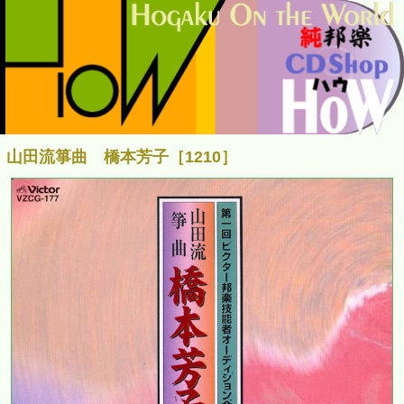
山田流箏曲 橋本芳子［1210］