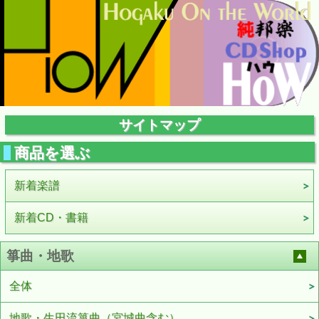
サイトマップ
商品を選ぶ
新着楽譜
新着CD・書籍
箏曲・地歌
全体
地歌・生田流箏曲（宮城曲含む）