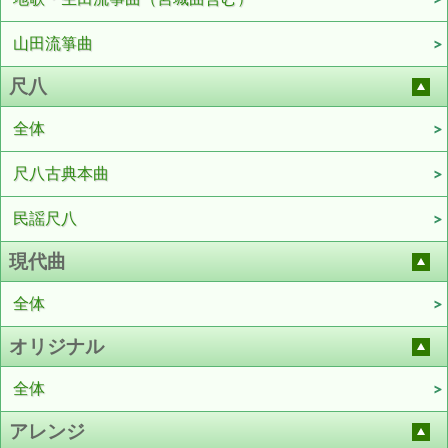
山田流箏曲
尺八
全体
尺八古典本曲
民謡尺八
現代曲
全体
オリジナル
全体
アレンジ