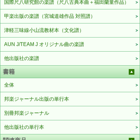
国際尺八研究館の楽譜（尺八古典本曲＋福田蘭童作品）
甲楽出版の楽譜（宮城道雄作品 対照譜）
津軽三味線小山流教材本（文化譜）
AUN J/TEAM J オリジナル曲の楽譜
他出版社の楽譜
書籍
全体
邦楽ジャーナル出版の単行本
別冊邦楽ジャーナル
他出版社の単行本