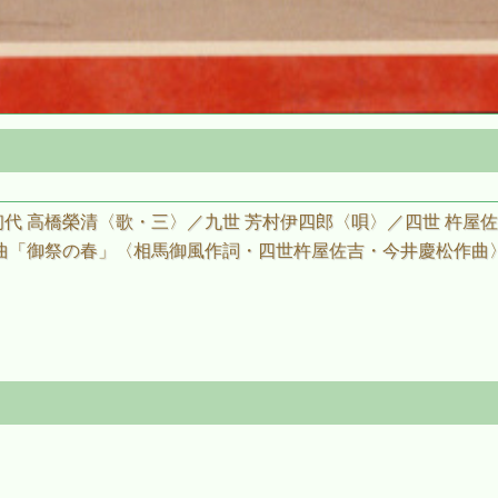
代 高橋榮清〈歌・三〉／九世 芳村伊四郎〈唄〉／四世 杵屋
組曲「御祭の春」〈相馬御風作詞・四世杵屋佐吉・今井慶松作曲