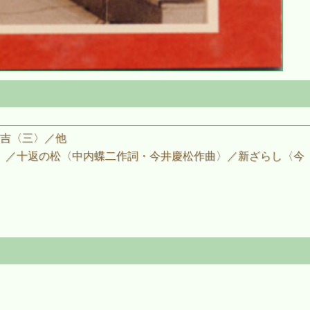
佐吉〈三〉／他
〉／十返の松〈中内蝶二作詞・今井慶松作曲〉／新ざらし〈今