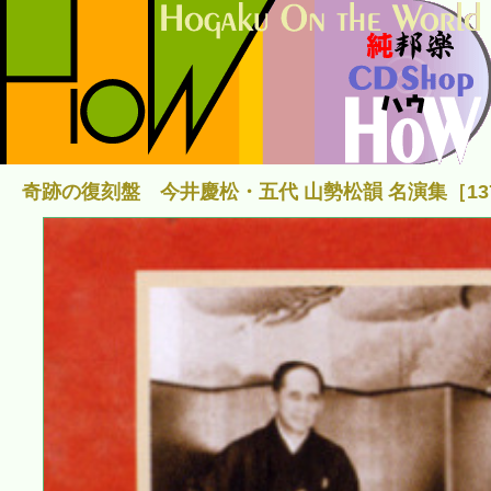
奇跡の復刻盤 今井慶松・五代 山勢松韻 名演集［13