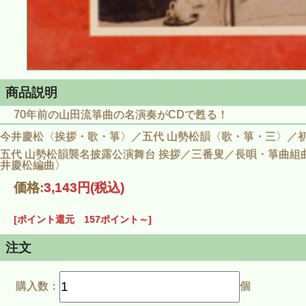
商品説明
70年前の山田流箏曲の名演奏がCDで甦る！
今井慶松〈挨拶・歌・箏〉／五代 山勢松韻〈歌・箏・三〉／初
五代 山勢松韻襲名披露公演舞台 挨拶／三番叟／長唄・箏曲
井慶松編曲〉
価格:
3,143円
(税込)
[ポイント還元 157ポイント～]
注文
購入数：
個