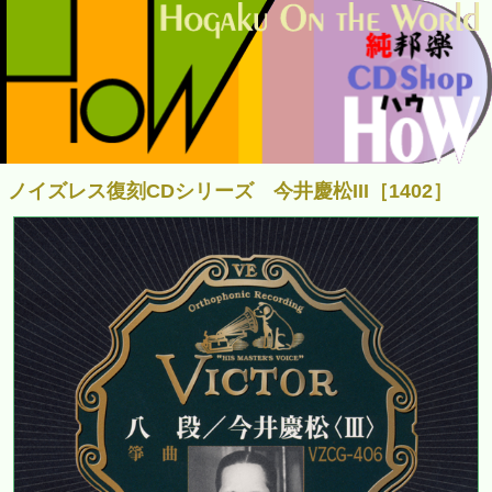
ノイズレス復刻CDシリーズ 今井慶松III［1402］