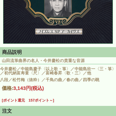
商品説明
山田流箏曲界の名人・今井慶松の貴重な音源
今井慶松／中能島慶子〈以上歌・箏〉／中能島欣一〈三・箏〉
／初代納富寿童〈尺〉／富崎春昇〈歌・三〉／他
八段／松竹梅（抜粋）／千鳥の曲／春の曲／四季の眺
価格:
3,143円
(税込)
[ポイント還元 157ポイント～]
注文