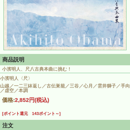
商品説明
小濱明人、尺八古典本曲に挑む！
小濱明人〈尺〉
山越／一二三鉢返し／古伝巣籠／三谷／心月／雲井獅子／手向
／虚空／本調
価格:
2,852円
(税込)
[ポイント還元 143ポイント～]
注文