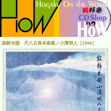
寂静光韻 尺八古典本曲集／小濱明人［1594］