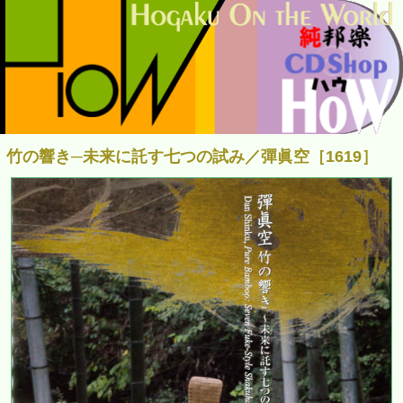
竹の響き─未来に託す七つの試み／彈眞空［1619］