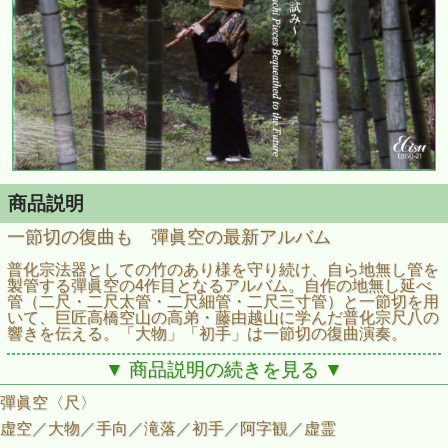
商品説明
一節切の復曲も 彈眞空の最新アルバム
普化宗法器としての竹のあり様を守り続け、自ら地無し管を
製管する彈眞空の4作目となるアルバム。自作の地無し延べ
管（二尺・二尺太管・二尺細管・二尺三寸管）と一節切を用
いて、巨匠高橋空山の高弟・藤由越山に学んだ普化宗尺八の
響きを伝える。「大物」「初手」は一節切の復曲演奏。
▼ 商品説明の続きを見る ▼
彈眞空〈尺〉
虚空／大物／手向／滝落／初手／阿字観／虚霊