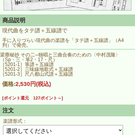
商品説明
現代曲をタテ譜＋五線譜で
手に入りづらい現代曲の楽譜を「タテ譜＋五線譜」（A4
判）で発売。
梁塵秘抄 その二─独唱と三曲合奏のための〈中村茂隆〉
（Sp・三・箏2・17・尺）
［5201-1］箏譜＋五線譜
［5201-2］三味線地歌式＋五線譜
［5201-3］尺八都山式譜＋五線譜
価格:
2,530円
(税込)
[ポイント還元 127ポイント～]
注文
楽譜形式：