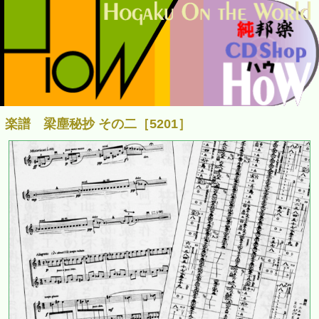
楽譜 梁塵秘抄 その二［5201］