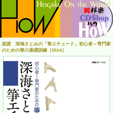
楽譜 深海さとみの「箏エチュード」初心者～専門家
のための箏の基礎訓練［5514］