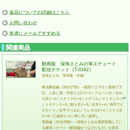
返品についての詳細はこちら
お問い合わせ
友達にメールですすめる
関連商品
動画版 深海さとみの箏エチュード
配信チケット［T-0162］
深海さとみ〈箏演奏・作曲〉
奏法解説編（38分27秒）─親指で上下行／親指で下
行、人差し指・中指で上行1〜5／アルペジオ／合わ
せ爪1〜3／トテトテ1〜4／トテツル／テトテト1〜3
／トテテン1〜3／割り爪1〜6／左手1〜4／両手でピ
チカート／右手でつまむ／トレモロ1〜2／スクイ爪
1〜9／三連符1〜4／押し手／後押し
実践編（32分28秒）─深海さとみが普段実施してい
る練習パターン（解説編をつなげたもの）を実演