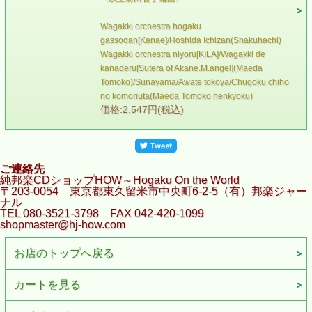
Wagakki orchestra hogaku
gassodan[Kanae]/Hoshida Ichizan(Shakuhachi)
Wagakki orchestra niyoru[KILA]/Wagakki de
kanaderu[Sutera of Akane.M.angel](Maeda
Tomoko)/Sunayama/Awate tokoya/Chugoku chiho
no komoriuta(Maeda Tomoko henkyoku)
価格:2,547円(税込)
ご連絡先
純邦楽CDショップHOW～Hogaku On the World
〒203-0054 東京都東久留米市中央町6-2-5（有）邦楽ジャー
ナル
TEL 080-3521-3798 FAX 042-420-1099
shopmaster@hj-how.com
お店のトップへ戻る
カートを見る