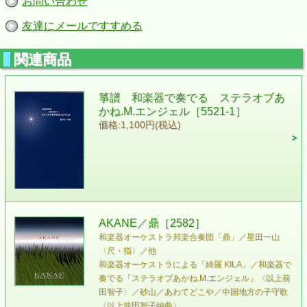
お問い合わせ
友達にメールですすめる
関連商品
箏譜 和楽器で奏でる ステラオブあ
かね.M.エンジェル［5521-1］
価格:1,100円(税込)
AKANE／鼎［2582］
和楽器オーケストラ邦楽合奏団「鼎」／星田一山
〈尺・指〉／他
和楽器オーケストラによる「綺羅 KILA」／和楽器で
奏でる「ステラオブあかね.M.エンジェル」〈以上前
田智子〉／砂山／あわてどこや／中国地方の子守歌
〈以上前田智子編曲〉