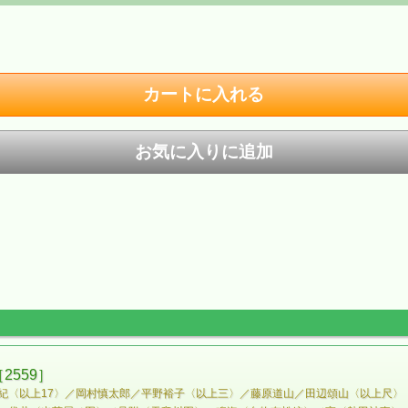
559］
紀〈以上17〉／岡村慎太郎／平野裕子〈以上三〉／藤原道山／田辺頌山〈以上尺〉