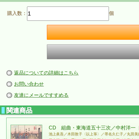
購入数：
個
返品についての詳細はこちら
お問い合わせ
友達にメールですすめる
関連商品
CD 組曲・東海道五十三次／中村洋一［2
池上眞吾／木田敦子〈以上箏〉／帯名久仁子／丸田美