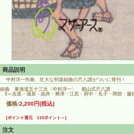
商品説明
中村洋一作曲、壮大な邦楽組曲の尺八譜がついに発刊！
組曲 東海道五十三次〈中村洋一〉 都山式尺八譜
II＝吉原・蒲原・由井・興津・江尻・府中・丸子・岡部・藤
価格:
2,200円
(税込)
[ポイント還元 110ポイント～]
注文