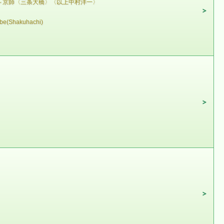
～京師〈三条大橋〉〈以上中村洋一〉
abe(Shakuhachi)