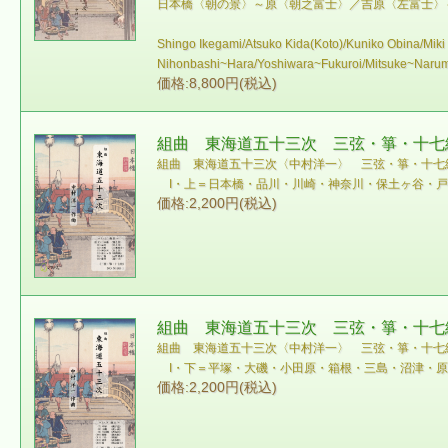
日本橋〈朝の景〉～原〈朝之富士〉／吉原〈左富士〉
Shingo Ikegami/Atsuko Kida(Koto)/Kuniko Obina/Mik
Nihonbashi~Hara/Yoshiwara~Fukuroi/Mitsuke~Narumi
価格:8,800円(税込)
組曲 東海道五十三次 三弦・箏・十七絃譜
組曲 東海道五十三次〈中村洋一〉 三弦・箏・十七
I・上＝日本橋・品川・川崎・神奈川・保土ヶ谷・戸
価格:2,200円(税込)
組曲 東海道五十三次 三弦・箏・十七絃譜
組曲 東海道五十三次〈中村洋一〉 三弦・箏・十七
I・下＝平塚・大磯・小田原・箱根・三島・沼津・
価格:2,200円(税込)