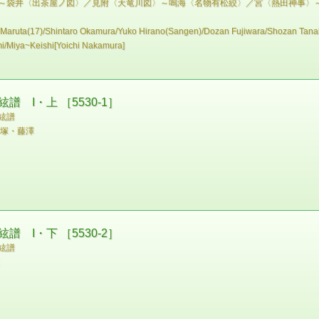
～袋井〈出茶屋ノ図〉／見附〈天竜川図〉～鳴海〈名物有松絞〉／宮〈熱田神事〉
i Maruta(17)/Shintaro Okamura/Yuko Hirano(Sangen)/Dozan Fujiwara/Shozan Tan
/Miya~Keishi[Yoichi Nakamura]
 I・上 ［5530-1］
絃譜
塚・藤澤
 I・下 ［5530-2］
絃譜
原