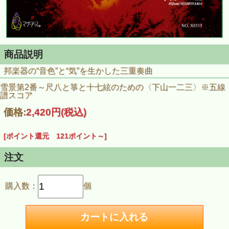
商品説明
邦楽器の“音色”と“気”を生かした三重奏曲
雪景第2番～尺八と箏と十七絃のための〈下山一二三〉※五線
譜スコア
価格:
2,420円
(税込)
[ポイント還元 121ポイント～]
注文
購入数：
個