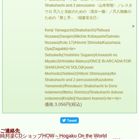
Shakuhachi and 2 percussion〈山本和智〉／レスタ
ウロ 尺八と当鉦のための〈清水一徹〉／尺八独奏の
ための「禁じ手」〈稲森安太己〉
Kenji Yamaguchi(Shakuhachi)/Tetsuya
Nozawa(Sangen)/Michie Kobayashi/Sahoko
Nozawa(Koto.17)/Hiromi Shinoda/Kazumasa
Oya(Dagakki)<br>
Setsukeifu(Yoshihiro Sugano)/Uruwashi no
Miyako3(Hirotaka Matsuo)/ONCE IN ARCADIA FOR
SHAKUHACHI SOLO(Kyosei
Morimoto)/Sekkei2(Hifumi Shimoyama)/for
Shakuhachi and 2 percussion(Kazutomo
Yamamoto)/Resutauro Shakuhachi to Dora
notameno(Ittetsu Shimizu)/Shakuhachi dokuso
notameno[Kinjite](Yasutami Inamori)<br><br>
価格:3,056円(税込)
ご連絡先
純邦楽CDショップHOW～Hogaku On the World