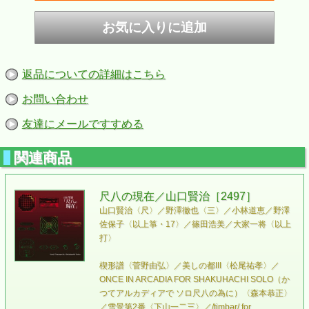
返品についての詳細はこちら
お問い合わせ
友達にメールですすめる
関連商品
尺八の現在／山口賢治［2497］
山口賢治〈尺〉／野澤徹也〈三〉／小林道恵／野澤
佐保子〈以上箏・17〉／篠田浩美／大家一将〈以上
打〉
楔形譜〈菅野由弘〉／美しの都III〈松尾祐孝〉／
ONCE IN ARCADIA FOR SHAKUHACHI SOLO（か
つてアルカディアで ソロ尺八の為に）〈森本恭正〉
／雪景第2番〈下山一二三〉／/timbər/ for