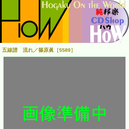
五線譜 流れ／篠原眞［5589］