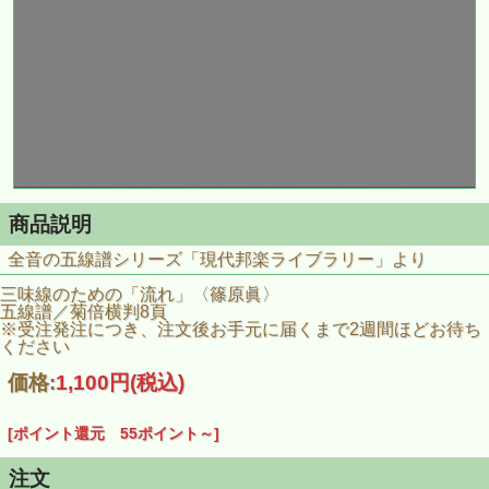
商品説明
全音の五線譜シリーズ「現代邦楽ライブラリー」より
三味線のための「流れ」〈篠原眞〉
五線譜／菊倍横判8頁
※受注発注につき、注文後お手元に届くまで2週間ほどお待ち
ください
価格:
1,100円
(税込)
[ポイント還元 55ポイント～]
注文