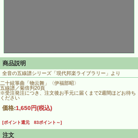
商品説明
全音の五線譜シリーズ「現代邦楽ライブラリー」より
二十絃箏曲「物云舞」〈伊福部昭〉
五線譜／菊倍判20頁
※受注発注につき、注文後お手元に届くまで2週間ほどお待ち
ください
価格:
1,650円
(税込)
[ポイント還元 83ポイント～]
注文