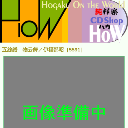
五線譜 物云舞／伊福部昭［5591］