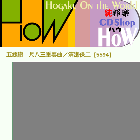
五線譜 尺八三重奏曲／清瀬保二［5594］