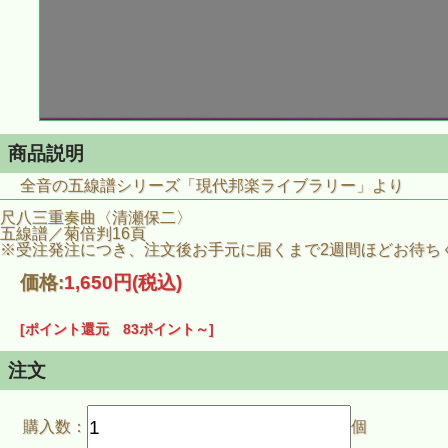
商品説明
全音の五線譜シリーズ「現代邦楽ライブラリー」より
尺八三重奏曲〈清瀬保二〉
五線譜／菊倍判16頁
※受注発注につき、注文後お手元に届くまで2週間ほどお待ち
価格:
1,650円
(税込)
[ポイント還元 83ポイント～]
注文
購入数：
個