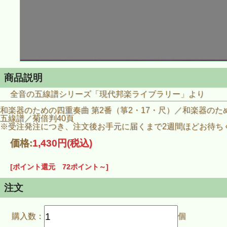
商品説明
全音の五線譜シリーズ「現代邦楽ライブラリー」より
和楽器のための四重奏曲 第2番（箏2・17・尺）／和楽器のた
五線譜／菊倍判40頁
※受注発注につき、注文後お手元に届くまで2週間ほどお待ち
価格:
1,430円
(税込)
[ポイント還元 72ポイント～]
注文
購入数：
個