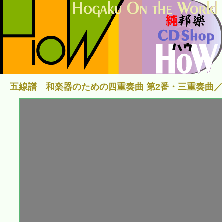
五線譜 和楽器のための四重奏曲 第2番・三重奏曲／