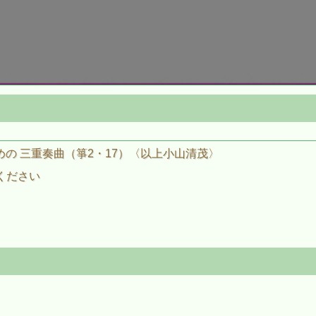
めの 三重奏曲（箏2・17）〈以上小山清茂〉
ください