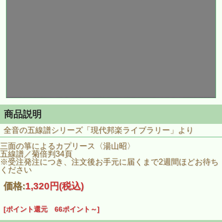
商品説明
全音の五線譜シリーズ「現代邦楽ライブラリー」より
三面の箏によるカプリース〈湯山昭〉
五線譜／菊倍判34頁
※受注発注につき、注文後お手元に届くまで2週間ほどお待ち
ください
価格:
1,320円
(税込)
[ポイント還元 66ポイント～]