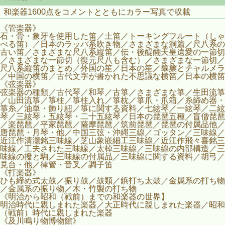
和楽器1600点をコメントとともにカラー写真で収載
《管楽器》
石・骨・象牙を使用した笛／土笛／トーキングフルート（しゃ
べる笛）／日本のラッパ系吹き物／さまざまな洞簫／尺八系の
古い笛／さまざまな尺八系縦笛／伝・後醍醐天皇遺愛の一節切
／さまざまな一節切（復元尺八も含む）／さまざまな一節切／
尺八系縦笛のまとめ／外国の笙／日本の笙／篳篥とチャルメラ
／中国の横笛／古代文字が書かれた不思議な横笛／日本の横笛
《弦楽器》
弦楽器の種類／古代琴／和琴／古箏／さまざまな箏／生田流箏
／山田流箏／箏柱／箏柱入れ／箏枕／箏爪・爪箱／糸締め器・
箏糸／油単・飾り紐／箏に関する資料／七絃琴／一絃琴／二絃
琴／三絃琴・五絃琴・二十五絃琴／日本の琵琶五種／盲僧琵琶
／楽琵琶／平家琵琶／薩摩琵琶／筑前琵琶／琵琶の付属品他／
唐琵琶・月琴・他／中国三弦・沖縄三線／ゴッタン／三味線／
近江作清瀧銘三味線／芝山象嵌細工三味線／近江作飛々喜銘三
味線／工夫された三味線／太棹三味線／三味線の内部構造／三
味線の撥と駒／三味線の付属品／三味線に関する資料／胡弓／
見台・他／律管・音叉／調子笛
《打楽器》
ひも締め式太鼓／振り鼓／鼓類／鋲打ち太鼓／金属系の打ち物
／金属系の振り物／木・竹製の打ち物
《明治から昭和（戦前）までの和楽器の世界】
明治時代に親しまれた楽器／大正時代に親しまれた楽器／昭和
（戦前）時代に親しまれた楽器
《及川鳴り物博物館》