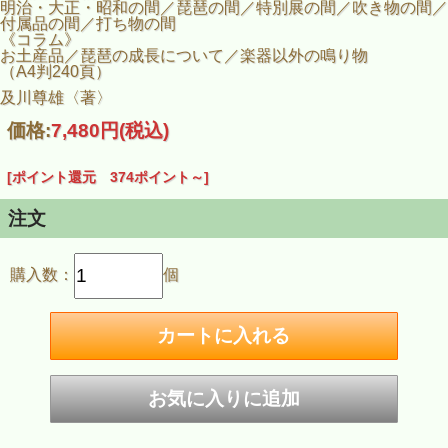
明治・大正・昭和の間／琵琶の間／特別展の間／吹き物の間／
付属品の間／打ち物の間
《コラム》
お土産品／琵琶の成長について／楽器以外の鳴り物
（A4判240頁）
及川尊雄〈著〉
価格:
7,480円
(税込)
[ポイント還元 374ポイント～]
注文
購入数：
個