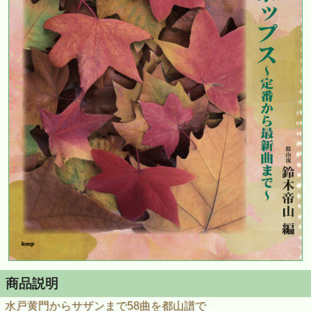
商品説明
水戸黄門からサザンまで58曲を都山譜で