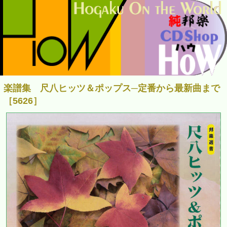
楽譜集 尺八ヒッツ＆ポップス─定番から最新曲まで
［5626］