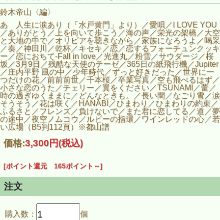
鈴木帝山〈編〉
あゝ人生に涙あり（「水戸黄門」より）／愛唄／I LOVE YOU
／ありがとう／上を向いて歩こう／海の声／栄光の架橋／大空
と大地の中で／オリビアを聴きながら／家族になろうよ／喝采
／奏／神田川／乾杯／キセキ／恋／恋するフォーチュンクッキ
ー／恋におちて-Fall in love／光進丸／粉雪／サウダージ／桜
坂／3月9日／残酷な天使のテーゼ／365日の紙飛行機／Jupiter
／庄内平野 風の中／少年時代／ずっと好きだった／世界に一
つだけの花／前前前世／千本桜／卒業写真／空も飛べるはず／
小さな恋のうた／チェリー／翼をください／TSUNAMI／蕾／
時の過ぎゆくままに／どんなときも。／長い間／なごり雪／涙
そうそう／花は咲く／HANABI／ひまわり／ひまわりの約束／
ふるさと／フレンズ／負けないで／また君に恋してる／道／夢
の途中／夜空ノムコウ／ルビーの指環／ワインレッドの心／若
い広場（B5判112頁）※都山譜
価格:
3,300円
(税込)
[ポイント還元 165ポイント～]
注文
購入数：
個