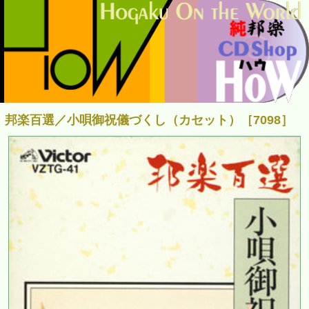
邦楽百選／小唄御祝儀づくし（カセット）［7098］