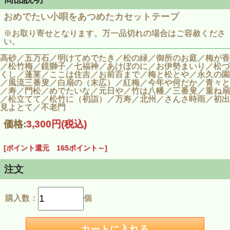
おめでたい小唄をあつめたカセットテープ
※お取り寄せとなります。万一品切れの場合はご容赦くださ
い。
高砂／五万石／明けてめでたき／松の緑／御所のお庭／梅が香
／松竹梅／鏡獅子／七福神／あけぼのに／お伊勢まいり／松づ
くし／蓬莱／ここは住吉／お前百まで／梅と松とや／永久の園
／風流三番叟／白扇の（末広）／紅梅／今年や何だか／青々と
／寿／門松／めでたいな／元日や／竹は八幡／三番叟／重ね扇
／松立てて／松竹に（初詣）／万寿／北州／さんさ時雨／初出
見よとて／不老門
価格:
3,300円
(税込)
[ポイント還元 165ポイント～]
注文
購入数：
個