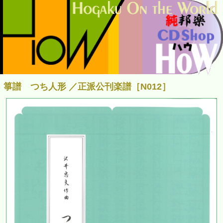
箏譜 つち人形 ／正派公刊楽譜［N012］