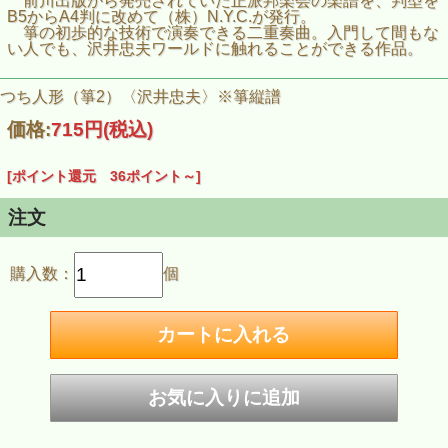
前川出版から発売されていた正派邦楽会の楽譜を、判型を
B5からA4判に改めて（株）N.Y.C.が発行。
箏の初歩的な技術で演奏できる二重奏曲。入門して間もな
い人でも、沢井忠夫ワールドに触れることができる作品。
つち人形（箏2）〈沢井忠夫〉※箏縦譜
価格:
715円
(税込)
[ポイント還元 36ポイント～]
注文
購入数：
個