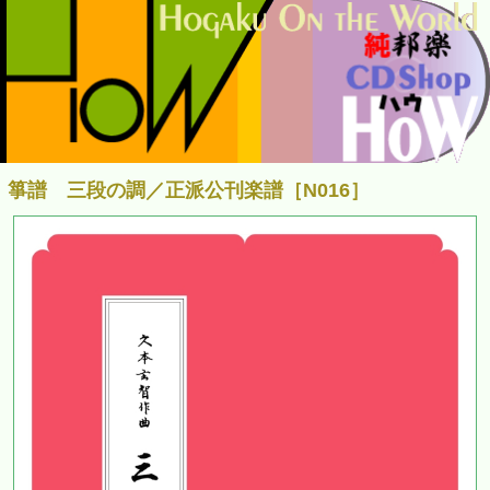
箏譜 三段の調／正派公刊楽譜［N016］