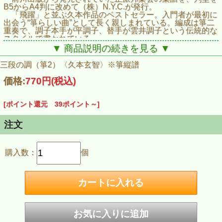
B5からA4判に改めて（株）N.Y.C.が発行。
「飛躍」と並ぶ久本作品のベストセラー。入門者が最初に
出会う“箏らしい曲”として長く親しまれている。編成は箏二
重奏で、調子本手が平調子、替手が雲井調子という伝統的な
スタイルで書かれている。
▼ 商品説明の続きを見る ▼
三段の調（箏2）〈久本玄智〉※箏縦譜
価格:
770円
(税込)
[ポイント還元 39ポイント～]
注文
購入数：
個