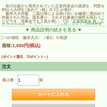
前川出版から発売されていた正派邦楽会の楽譜を、判型を
B5からA4判に改めて（株）N.Y.C.が発行。
藤井凡大作曲、二面の箏による掛け合いを極度に煮詰めて
作曲された作品。題名通り、それぞれ奏者の個性を味わうこ
とができ、演奏会でも人気が高い。CD「
正派邦楽会 箏・三
弦 現代名曲集（二十三）
」、「
この音とまれ！／時瀬高等
学校箏曲部
」などに収録。
▼ 商品説明の続きを見る ▼
二つの個性〈藤井凡大〉（箏2）※箏譜
価格:
1,430円
(税込)
[ポイント還元 72ポイント～]
注文
購入数：
個