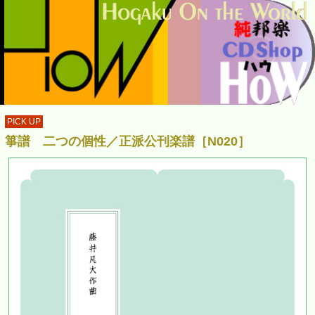
PICK UP
箏譜 二つの個性／正派公刊楽譜［N020］