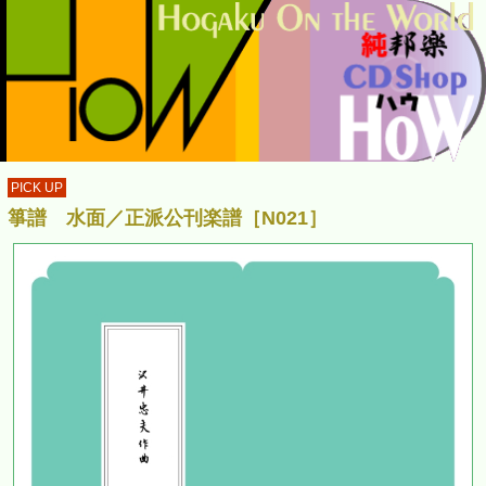
PICK UP
箏譜 水面／正派公刊楽譜［N021］