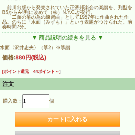
前川出版から発売されていた正派邦楽会の楽譜を、判型を
B5からA4判に改めて（株）N.Y.C.が発行。
「二面の箏の為の練習曲」として1957年に作曲された作
品。のちに「水面（みずも）」という表題がつけられた。演
奏時間7分。
▼ 商品説明の続きを見る ▼
水面〈沢井忠夫〉（箏2）※箏譜
価格:
880円
(税込)
[ポイント還元 44ポイント～]
注文
購入数：
個