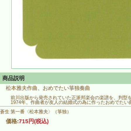
商品説明
松本雅夫作曲、おめでたい箏独奏曲
前川出版から発売されていた正派邦楽会の楽譜を、判型をB5
1974年、作曲者が友人の結婚式の為に作ったおめでたい
蒼生 第一番〈松本雅夫〉（箏独）
価格:
715円
(税込)