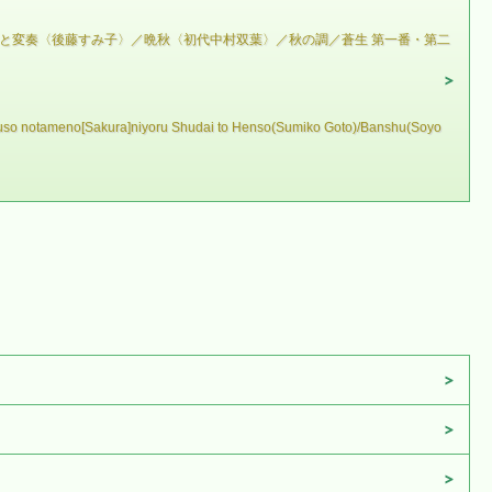
と変奏〈後藤すみ子〉／晩秋〈初代中村双葉〉／秋の調／蒼生 第一番・第二
okuso notameno[Sakura]niyoru Shudai to Henso(Sumiko Goto)/Banshu(Soyo