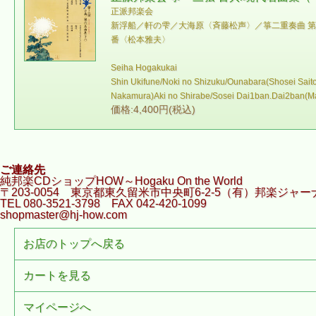
正派邦楽会
新浮船／軒の雫／大海原〈斉藤松声〉／箏二重奏曲 
番〈松本雅夫〉
Seiha Hogakukai
Shin Ukifune/Noki no Shizuku/Ounabara(Shosei Sait
Nakamura)Aki no Shirabe/Sosei Dai1ban.Dai2ban(M
価格:4,400円(税込)
ご連絡先
純邦楽CDショップHOW～Hogaku On the World
〒203-0054 東京都東久留米市中央町6-2-5（有）邦楽ジャー
TEL 080-3521-3798 FAX 042-420-1099
shopmaster@hj-how.com
お店のトップへ戻る
カートを見る
マイページへ