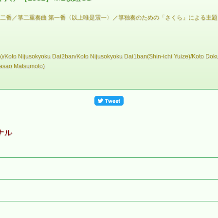
第二番／箏二重奏曲 第一番〈以上唯是震一〉／箏独奏のための「さくら」による主題
o)/Koto Nijusokyoku Dai2ban/Koto Nijusokyoku Dai1ban(Shin-ichi Yuize)/Koto D
asao Matsumoto)
ナル