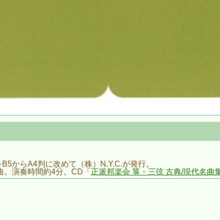
からA4判に改めて（株）N.Y.C.が発行。
曲。演奏時間約4分。CD「
正派邦楽会 箏・三弦 古典/現代名曲