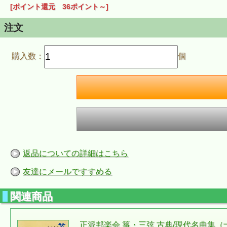
[ポイント還元 36ポイント～]
注文
購入数：
個
返品についての詳細はこちら
友達にメールですすめる
関連商品
正派邦楽会 箏・三弦 古典/現代名曲集（十