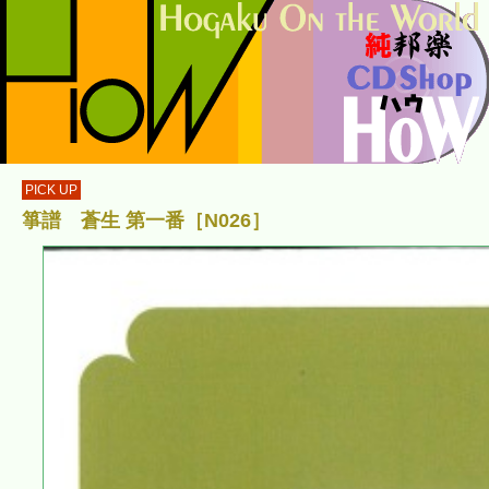
PICK UP
箏譜 蒼生 第一番［N026］