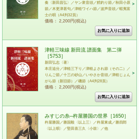
奏〈新田昌弘〉／ヤン衆音頭／鱈釣り節／秋田小原
節／木更津甚句／津軽ワイハ節／波声音頭／蝦夷富
士の唄（A4判32頁）
価格： 2,200円(税込)
津軽三味線 新田流 譜面集 第二弾
［5753］
新田弘志〈著〉
本庄追分／津軽三下り／津軽よされ節（その二）／
りんご節／十三の砂山／いやさか音頭／津軽じょん
がら節（新旧節）／磯節（A4判28頁）
価格： 2,200円(税込)
みすじの糸─杵屋勝国の世界［1650］
杵屋勝国／勝国毅〈以上三〉／杵屋東成／勝四郎
〈以上唄〉／堅田喜三久〈小鼓〉／他