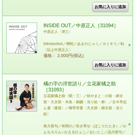
INSIDE OUT／中原正人［31094］
中原正人〈津三〉
Introduction／蟒蛇／あまのじゃく／カミキリ／転
〈以上中原正人〉
価格： 2,000円(税込)
橘の字の浮世語り／立花家橘之助
［31093］
立花家橘之助〈唄・三〉／桂やまと〈小鼓・締太
鼓・大太鼓・木魚・銅鑼・当り鉦・柝〉／古今亭志
ん雀〈篠笛〉／柳亭市童〈大太鼓・締太鼓・当り
鉦〉
角力甚句／有明の／吹き寄せ（ほこりたたき）／か
んちろりん─かえるひょこ／おいとこ／品川甚句／