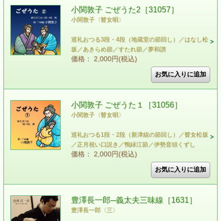
小関敦子 ごぜうた2［31057］
小関敦子〈瞽女唄〉
巡礼おつる3段・4段（地蔵堂の節回し）／はなし松
坂／あきらめ節／すたれ節／夢和讃
価格： 2,000円(税込)
小関敦子 ごぜうた１［31056］
小関敦子〈瞽女唄〉
巡礼おつる1段・2段（新津組の節回し）／瞽女松坂
／正月祝い口説き／鴨緑江節／伊勢音頭くずし
価格： 2,000円(税込)
豊澤長一郎─義太夫三味線［1631］
豊澤長一郎〈三〉