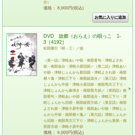
分）
価格： 8,000円(税込)
DVD 故郷（おらえ）の唄っこ 1-
3［4192］
松田隆行〈唄・三〉／他
（第一話）津軽あいや節・南部甚句・津軽よされ
節・南部追分・津軽小原旧節／（第二話）津軽あい
や節・津軽じょんから新旧節・津軽よされ節・南部
都々逸・津軽三下り・南部組追分／（第三話）津軽
じょんから中節・津軽小原旧節・南部馬方三下り・
津軽じょんから曲弾き・南部荷方節／（第四話）南
部甚句・津軽あいや節・南部追分・津軽三下り・津
軽じょんから旧節・南部組荷方節／（第五話）南部
よされ節・津軽小原中節・南部あいや節・津軽じょ
んから中節・南部都々逸／（第六話）津軽じょんか
ら旧節・南部馬方三下り・津軽じょんから新節・南
部荷方節・津軽小原中節
価格： 6,000円(税込)