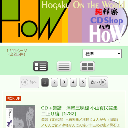
1 / 11ページ
（全216件）
1
2
3
4
5
前へ
次へ
PICK UP
CD＋楽譜 津軽三味線 小山貢民謡集
二上り編［5782］
楽譜（文化譜）＝練習曲／津軽じょんがら（旧節）
／りんご節／津軽がんにん節／十三の砂山／黒石よ