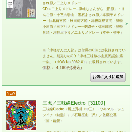
され節／二上りメドレー
CD＝二上りメドレー─津軽じょんがら（旧節）・り
んご節・十三の砂山・黒石よされ節／本調子メドレ
ー─仙北荷方節・秋田荷方節・津軽塩釜甚句・津軽
小原節／三下りメドレー─剣囃子・弥三郎節・津軽
音頭・津軽三下り／二上りメドレー（本手・替手）
※「津軽がんにん節」は付属のCDには収録されてい
ません。別売りのCD「津軽三味線小山貢民謡集 第
一集」（HOW No.3962-01）に収録されています。
価格： 4,180円(税込)
NEW
三虎／三味線Electro［31100］
三味線Electro（尾上秀樹〈中三〉・ワキマル・ジュ
ンイチ〈鍵盤〉）／石垣征山〈尺〉／佐藤公基
〈笛・能管〉