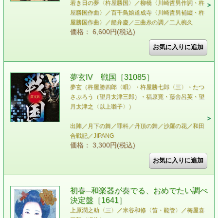
若き日の夢〈杵屋勝国〉／柳橋〈川崎哲男作詞・杵
屋勝国作曲〉／百千鳥娘道成寺〈川崎哲男補綴・杵
屋勝国作曲〉／船弁慶／三曲糸の調／二人椀久
価格： 6,600円(税込)
夢玄IV 戦国［31085］
夢玄（杵屋勝四郎〈唄〉・杵屋勝七郎〈三〉・たつ
さぶろう（望月太津三郎）・福原寛・藤舎呂英・望
月太津之〈以上囃子〉）
出陣／月下の舞／罪科／丹頂の舞／沙羅の花／和田
合戦記／JIPANG
価格： 3,300円(税込)
初春─和楽器が奏でる、おめでたい調べ
決定盤［1641］
上原潤之助〈三〉／米谷和修〈笛・能管〉／梅屋喜