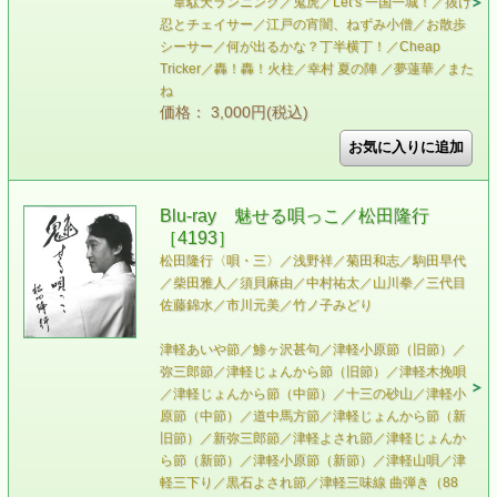
韋駄天ランニング／鬼虎／Let’s 一国一城！／抜け
忍とチェイサー／江戸の宵闇、ねずみ小僧／お散歩
シーサー／何が出るかな？丁半横丁！／Cheap
Tricker／轟！轟！火柱／幸村 夏の陣 ／夢蓮華／また
ね
価格： 3,000円(税込)
Blu-ray 魅せる唄っこ／松田隆行
［4193］
松田隆行〈唄・三〉／浅野祥／菊田和志／駒田早代
／柴田雅人／須貝麻由／中村祐太／山川拳／三代目
佐藤錦水／市川元美／竹ノ子みどり
津軽あいや節／鯵ヶ沢甚句／津軽小原節（旧節）／
弥三郎節／津軽じょんから節（旧節）／津軽木挽唄
／津軽じょんから節（中節）／十三の砂山／津軽小
原節（中節）／道中馬方節／津軽じょんから節（新
旧節）／新弥三郎節／津軽よされ節／津軽じょんか
ら節（新節）／津軽小原節（新節）／津軽山唄／津
軽三下り／黒石よされ節／津軽三味線 曲弾き（88