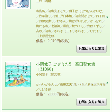
三郎〈鳴物〉
春告鳥／初出見よとて／獅子は（せつほんかいな）
／浅草詣り／お江戸日本橋／初音聞かせて／四丁目
／お伊勢参り／奴さん／梅は咲いたか／かっぽれ／
梅にも春／七福神／屋台／松づくし／六段くずし／
高砂／初春／さわぎ（三下りさわぎ）／ひだまり
〈上原潤之助〉
価格： 2,970円(税込)
小関敦子 ごぜうた5 高田瞽女篇
［31060］
小関敦子〈瞽女唄〉
かわいがらんせ／山椒太夫1段・2段／新保広大寺節
／しげさ節
価格： 2,000円(税込)