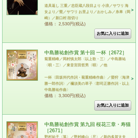
道具返し 三重／忠臣蔵八段目より 小浪／サワリ 海
女より／鶯／サワリ お里より／おかしみ／糸車（岡
崎）／新口村 段切り
価格： 2,530円(税込)
中島勝祐創作賞 第十回 一杯［2672］
菊重精峰／岡村慎太郎〈以上歌・三〉／中島勝祐
〈唄・三〉／東音宮田哲男〈唄〉／他
一杯〈田坂州代作詞・菊重精峰作曲〉／螢狩〈海津
勝一郎作詞〉／禰須美の草子〈郡司正勝作詞・以上
中島勝祐作曲〉
価格： 3,300円(税込)
中島勝祐創作賞 第九回 桜花三章・寿猫
［2671］
野村祐子〈箏〉／野村峰山〈尺〉／新内多賀太夫