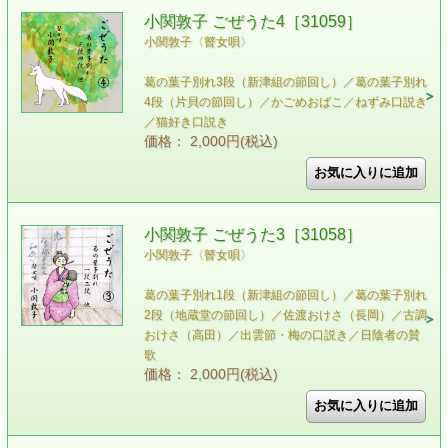
小関敦子 ごぜうた4［31059］
小関敦子〈瞽女唄〉
葛の葉子別れ3段（新津組の節回し）／葛の葉子別れ
4段（片貝の節回し）／かごめおばこ／ねずみ口説き
／猫好き口説き
価格： 2,000円(税込)
小関敦子 ごぜうた3［31058］
小関敦子〈瞽女唄〉
葛の葉子別れ1段（新津組の節回し）／葛の葉子別れ
2段（地蔵堂の節回し）／佐渡おけさ（長岡）／古調
おけさ（高田）／出雲節・梅の口説き／日陰者の賛
歌
価格： 2,000円(税込)