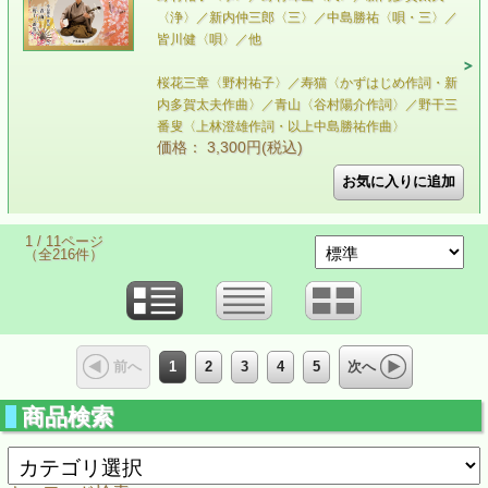
〈浄〉／新内仲三郎〈三〉／中島勝祐〈唄・三〉／
皆川健〈唄〉／他
桜花三章〈野村祐子〉／寿猫〈かずはじめ作詞・新
内多賀太夫作曲〉／青山〈谷村陽介作詞〉／野干三
番叟〈上林澄雄作詞・以上中島勝祐作曲〉
価格： 3,300円(税込)
1 / 11ページ
（全216件）
1
2
3
4
5
前へ
次へ
商品検索