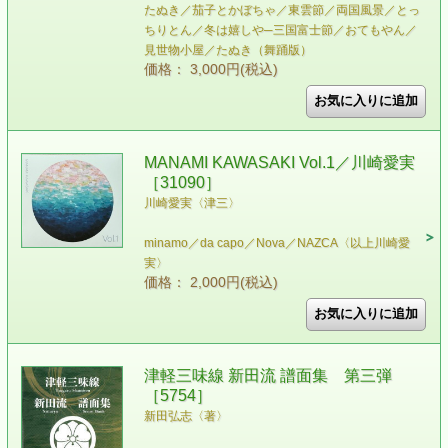
たぬき／茄子とかぼちゃ／東雲節／両国風景／とっ
ちりとん／冬は嬉しや─三国富士節／おてもやん／
見世物小屋／たぬき（舞踊版）
価格： 3,000円(税込)
MANAMI KAWASAKI Vol.1／川崎愛実
［31090］
川崎愛実〈津三〉
minamo／da capo／Nova／NAZCA〈以上川崎愛
実〉
価格： 2,000円(税込)
津軽三味線 新田流 譜面集 第三弾
［5754］
新田弘志〈著〉