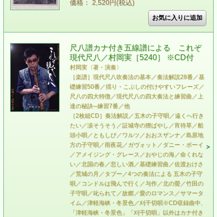
価格： 2,520円(税込)
尺八譜カナ付き五線譜による これぞ
現代尺八／村岡実［5240］ ※CD付
村岡実〈著・演奏〉
［楽譜］現代尺八吹奏法の基本／奏法解説28番／基
礎練習50番／揺り・こぶしの付けやすいフレーズ／
尺八の四大特徴／現代尺八の四大奏法と練習曲／上
達の秘訣─練習7番／他
［2枚組CD］奏法解説／五木の子守唄／遠くへ行き
たい／涙そうそう／証城寺の狸ばやし／宵待草／船
頭小唄／ともしび／ワルツ／おおスザンナ／島原地
方の子守唄／雨夜花／ガヴォット／ダニー・ボーイ
／アメイジング・グレース／おやじの海／命くれな
い／北国の春／悲しい酒／基礎練習曲／佐渡おけさ
／荒城の月／タブー／4つの奏法による 五木の子守
唄／コンドルは飛んで行く／与作／北の螢／竹田の
子守唄／叱られて／故郷／愛のロマンス／サマータ
イム／津軽海峡・冬景色／刈干切唄 ※CD収録曲中、
「津軽海峡・冬景色」「刈干切唄」以外はカナ付き