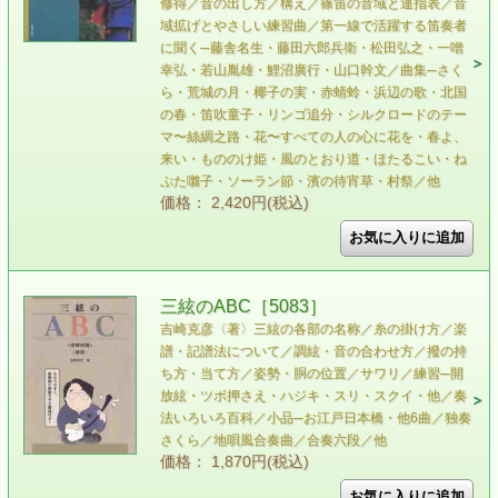
修得／音の出し方／構え／篠笛の音域と運指表／音
域拡げとやさしい練習曲／第一線で活躍する笛奏者
に聞く─藤舎名生・藤田六郎兵衛・松田弘之・一噌
幸弘・若山胤雄・鯉沼廣行・山口幹文／曲集─さく
ら・荒城の月・椰子の実・赤蜻蛉・浜辺の歌・北国
の春・笛吹童子・リンゴ追分・シルクロードのテー
マ〜絲綢之路・花〜すべての人の心に花を・春よ、
来い・もののけ姫・風のとおり道・ほたるこい・ね
ぷた囃子・ソーラン節・濱の待宵草・村祭／他
価格： 2,420円(税込)
三絃のABC［5083］
吉崎克彦〈著〉 三絃の各部の名称／糸の掛け方／楽
譜・記譜法について／調絃・音の合わせ方／撥の持
ち方・当て方／姿勢・胴の位置／サワリ／練習─開
放絃・ツボ押さえ・ハジキ・スリ・スクイ・他／奏
法いろいろ百科／小品─お江戸日本橋・他6曲／独奏
さくら／地唄風合奏曲／合奏六段／他
価格： 1,870円(税込)