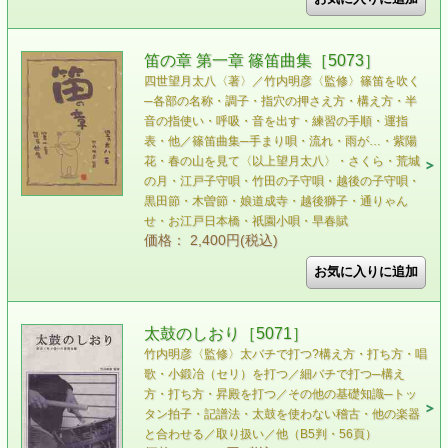
笛の章 第一章 篠笛曲集［5073］
四世望月太八〈著〉／竹内明彦〈監修〉 篠笛を吹く
─各部の名称・調子・指穴の押さえ方・構え方・半
音の指使い・呼吸・音を出す・練習の手順・運指
表・他／篠笛曲集─手まり唄・流れ・雨が…・紫陽
花・春の山を見て〈以上望月太八〉・さくら・荒城
の月・江戸子守唄・竹田の子守唄・越後の子守唄・
黒田節・木曽節・娘道成寺・越後獅子・通りゃん
せ・お江戸日本橋・祇園小唄・早春賦
価格： 2,400円(税込)
太鼓のしおり［5071］
竹内明彦〈監修〉 太バチで打つ?構え方・打ち方・唱
歌・小鍛冶（セリ）を打つ／細バチで打つ─構え
方・打ち方・昇殿を打つ／その他の基礎知識─トッ
タン拍子・記譜法・太鼓を使わない稽古・他の楽器
と合わせる／取り扱い／他（B5判・56頁）