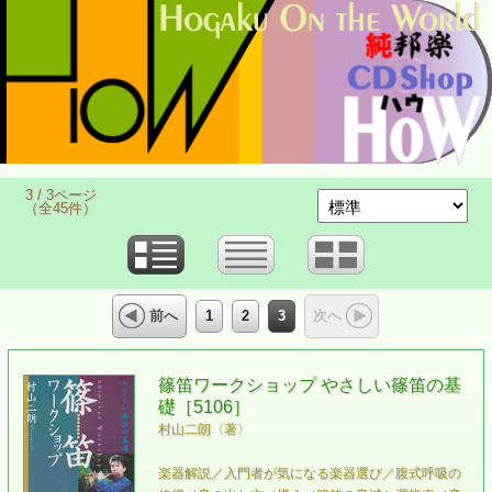
3 / 3ページ
（全45件）
1
2
3
前へ
次へ
篠笛ワークショップ やさしい篠笛の基
礎［5106］
村山二朗〈著〉
楽器解説／入門者が気になる楽器選び／腹式呼吸の