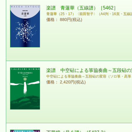
楽譜 青蓮華（五線譜）［5462］
青蓮華（25・17）〈前田智子〉（A4判・16頁・五線
価格： 880円(税込)
楽譜 中空砧による箏協奏曲～五段砧の変
中空砧による箏協奏曲～五段砧の変容（ソロ箏・高箏・
価格： 2,420円(税込)