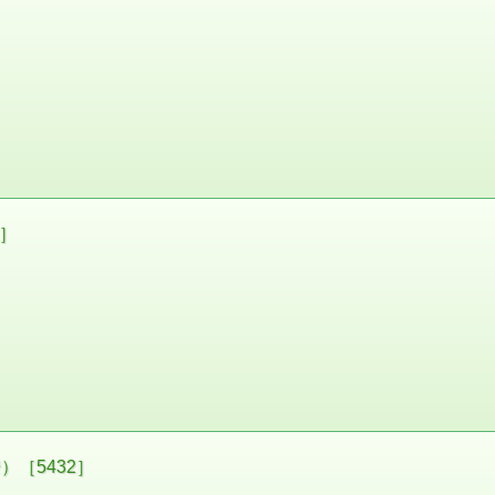
1］
［5432］