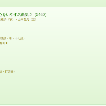
心をいやす名曲集２［5460］
美穂子〈箏〉・山本普乃〈三〉
三味線・箏・十七絃〉
奏可★
絃・打楽器〉