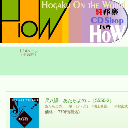
1 / 4ページ
（全62件）
尺八譜 あたらよの…［5550-2］
あたらよの…（箏・17・尺）〈池上眞吾〉 ※都山
価格： 770円(税込)