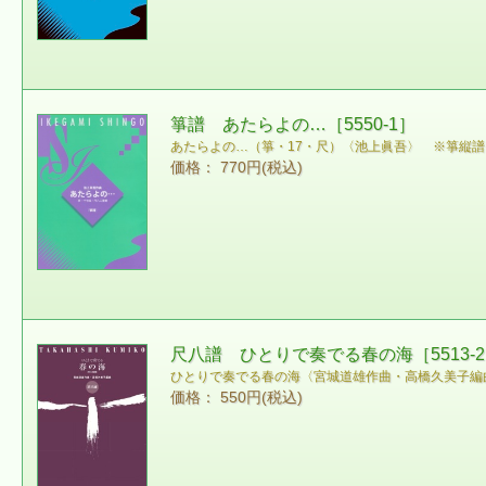
箏譜 あたらよの…［5550-1］
あたらよの…（箏・17・尺）〈池上眞吾〉 ※箏縦譜
価格： 770円(税込)
尺八譜 ひとりで奏でる春の海［5513-
ひとりで奏でる春の海〈宮城道雄作曲・高橋久美子編
価格： 550円(税込)