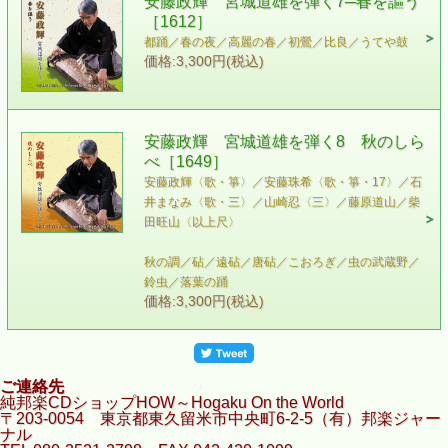
安藤政輝 宮城道雄を弾く7─春を謳う
［1612］
都踊／春の夜／高麗の春／初鶯／比良／うてや鼓
価格:3,300円(税込)
安藤政輝 宮城道雄を弾く8 秋のしら
べ［1649］
安藤政輝〈歌・箏〉／安藤珠希〈歌・箏・17〉／石
井まなみ〈歌・三〉／山崎忍〈三〉／藤原道山／柴
田旺山〈以上尺〉
秋の調／砧／遠砧／唐砧／こおろぎ／虫の武蔵野／
鈴虫／落葉の踊
価格:3,300円(税込)
ご連絡先
純邦楽CDショップHOW～Hogaku On the World
〒203-0054 東京都東久留米市中央町6-2-5（有）邦楽ジャー
ナル