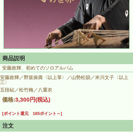
商品説明
安藤政輝、初めてのソロアルバム
安藤政輝／野坂操壽〈以上箏〉／山勢松韻／米川文子〈以上
三〉
五段砧／松竹梅／八重衣
価格:
3,300円
(税込)
[ポイント還元 165ポイント～]
注文