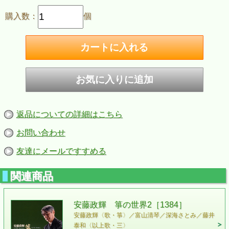
購入数：
個
返品についての詳細はこちら
お問い合わせ
友達にメールですすめる
関連商品
安藤政輝 箏の世界2［1384］
安藤政輝〈歌・箏〉／富山清琴／深海さとみ／藤井
泰和〈以上歌・三〉