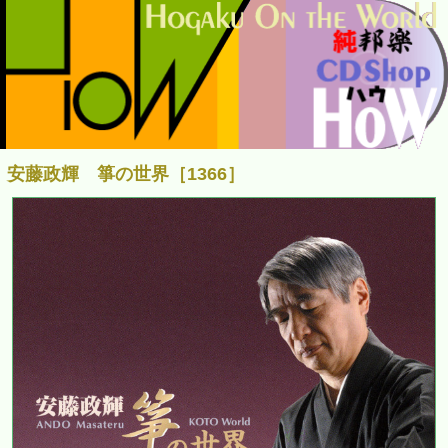
安藤政輝 箏の世界［1366］