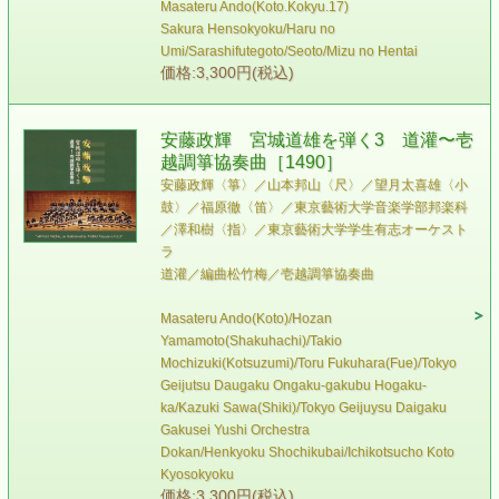
Masateru Ando(Koto.Kokyu.17)
Sakura Hensokyoku/Haru no
Umi/Sarashifutegoto/Seoto/Mizu no Hentai
価格:3,300円(税込)
安藤政輝 宮城道雄を弾く3 道灌〜壱
越調箏協奏曲［1490］
安藤政輝〈箏〉／山本邦山〈尺〉／望月太喜雄〈小
鼓〉／福原徹〈笛〉／東京藝術大学音楽学部邦楽科
／澤和樹〈指〉／東京藝術大学学生有志オーケスト
ラ
道灌／編曲松竹梅／壱越調箏協奏曲
Masateru Ando(Koto)/Hozan
Yamamoto(Shakuhachi)/Takio
Mochizuki(Kotsuzumi)/Toru Fukuhara(Fue)/Tokyo
Geijutsu Daugaku Ongaku-gakubu Hogaku-
ka/Kazuki Sawa(Shiki)/Tokyo Geijuysu Daigaku
Gakusei Yushi Orchestra
Dokan/Henkyoku Shochikubai/Ichikotsucho Koto
Kyosokyoku
価格:3,300円(税込)