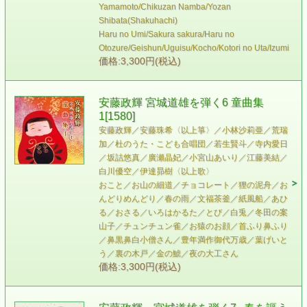
Yamamoto/Chikuzan Namba/Yozan
Shibata(Shakuhachi)
Haru no Umi/Sakura sakura/Haru no
Otozure/Geishun/Uguisu/Kocho/Kotori no Uta/Izumi
価格:3,300円(税込)
安藤政輝 宮城道雄を弾く6 童曲集
1[1580]
安藤政輝／安藤珠希〈以上箏〉／小林沙莉亜／荒瑞
加／杜のうた・こども合唱団／若生賢斗／寺内愛日
／坂詰悠真／廣瀬晶妃／小宮山あいり／江藤美結／
白川優空／伊達昴樹〈以上歌〉
おこと／お山の細道／チョコレート／狸の泥舟／お
んどりめんどり／春の雨／文福茶釜／紙風船／あひ
る／おさる／いろはかるた／とび／白兎／冬田の案
山子／チュンチュン雀／お猿のお顔／首ふり鼻ふり
／鼻黒鼻白小僧さん／豊年満作御代万歳／葉げいと
う／裏の木戸／金の鯱／夜の大工さん
価格:3,300円(税込)