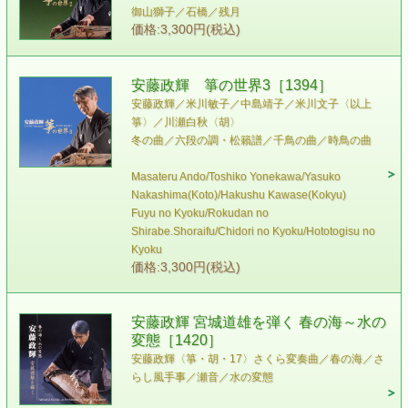
御山獅子／石橋／残月
価格:3,300円(税込)
安藤政輝 箏の世界3［1394］
安藤政輝／米川敏子／中島靖子／米川文子〈以上
箏〉／川瀬白秋〈胡〉
冬の曲／六段の調・松籟譜／千鳥の曲／時鳥の曲
Masateru Ando/Toshiko Yonekawa/Yasuko
Nakashima(Koto)/Hakushu Kawase(Kokyu)
Fuyu no Kyoku/Rokudan no
Shirabe.Shoraifu/Chidori no Kyoku/Hototogisu no
Kyoku
価格:3,300円(税込)
安藤政輝 宮城道雄を弾く 春の海～水の
変態［1420］
安藤政輝〈箏・胡・17〉 さくら変奏曲／春の海／さ
らし風手事／瀬音／水の変態