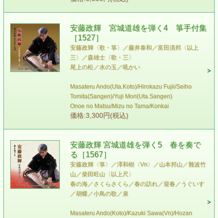
安藤政輝 宮城道雄を弾く4 箏手付集
［1527］
安藤政輝〈歌・箏〉／藤井泰和／富田清邦〈以上
三〉／森雄士〈歌・三〉
尾上の松／水の玉／吼かい
Masateru Ando(Uta.Koto)/Hirokazu Fujii/Seiho
Tomita(Sangen)/Yuji Mori(Uta.Sangen)
Onoe no Matsu/Mizu no Tama/Konkai
価格:3,300円(税込)
安藤政輝 宮城道雄を弾く5 春を奏で
る［1567］
安藤政輝〈箏〉／澤和樹〈Vn〉／山本邦山／難波竹
山／柴田旺山〈以上尺〉
春の海／さくらさくら／春の訪れ／迎春／うぐいす
／胡蝶／小鳥の歌／泉
Masateru Ando(Koto)/Kazuki Sawa(Vn)/Hozan