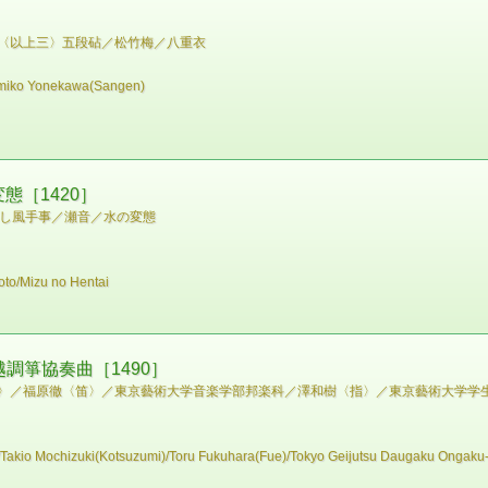
〈以上三〉 五段砧／松竹梅／八重衣
umiko Yonekawa(Sangen)
態［1420］
らし風手事／瀬音／水の変態
to/Mizu no Hentai
調箏協奏曲［1490］
〉／福原徹〈笛〉／東京藝術大学音楽学部邦楽科／澤和樹〈指〉／東京藝術大学学
akio Mochizuki(Kotsuzumi)/Toru Fukuhara(Fue)/Tokyo Geijutsu Daugaku Ongaku