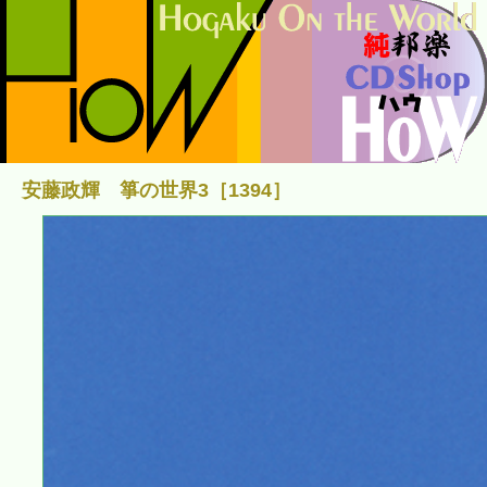
安藤政輝 箏の世界3［1394］