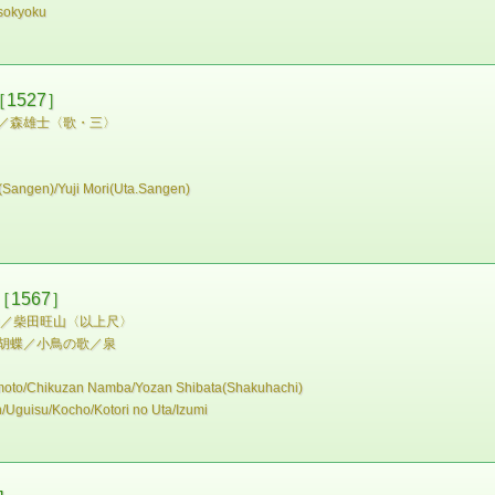
sokyoku
527］
／森雄士〈歌・三〉
a(Sangen)/Yuji Mori(Uta.Sangen)
1567］
山／柴田旺山〈以上尺〉
胡蝶／小鳥の歌／泉
moto/Chikuzan Namba/Yozan Shibata(Shakuhachi)
/Uguisu/Kocho/Kotori no Uta/Izumi