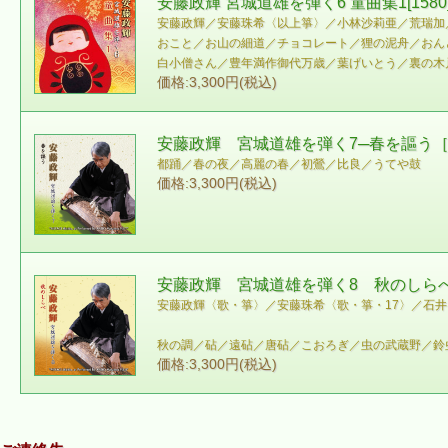
安藤政輝 宮城道雄を弾く6 童曲集1[1580
安藤政輝／安藤珠希〈以上箏〉／小林沙莉亜／荒瑞加
おこと／お山の細道／チョコレート／狸の泥舟／おん
白小僧さん／豊年満作御代万歳／葉げいとう／裏の木
価格:3,300円(税込)
安藤政輝 宮城道雄を弾く7─春を謳う［1
都踊／春の夜／高麗の春／初鶯／比良／うてや鼓
価格:3,300円(税込)
安藤政輝 宮城道雄を弾く8 秋のしらべ
安藤政輝〈歌・箏〉／安藤珠希〈歌・箏・17〉／石
秋の調／砧／遠砧／唐砧／こおろぎ／虫の武蔵野／鈴
価格:3,300円(税込)