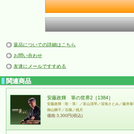
返品についての詳細はこちら
お問い合わせ
友達にメールですすめる
関連商品
安藤政輝 箏の世界2［1384］
安藤政輝〈歌・箏〉／富山清琴／深海さとみ／藤井泰
御山獅子／石橋／残月
価格:3,300円(税込)