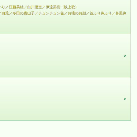
いり／江藤美結／白川優空／伊達昴樹〈以上歌〉
／白兎／冬田の案山子／チュンチュン雀／お猿のお顔／首ふり鼻ふり／鼻黒鼻