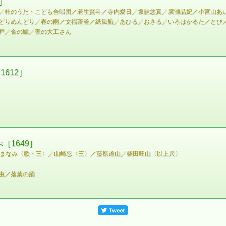
]
／杜のうた・こども合唱団／若生賢斗／寺内愛日／坂詰悠真／廣瀬晶妃／小宮山あ
どりめんどり／春の雨／文福茶釜／紙風船／あひる／おさる／いろはかるた／とび
戸／金の鯱／夜の大工さん
612］
［1649］
井まなみ〈歌・三〉／山崎忍〈三〉／藤原道山／柴田旺山〈以上尺〉
虫／落葉の踊