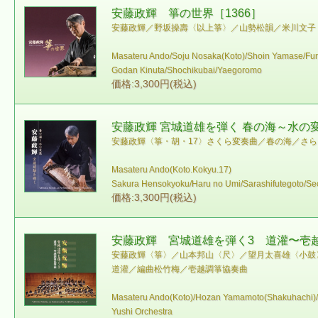
安藤政輝 箏の世界［1366］
安藤政輝／野坂操壽〈以上箏〉／山勢松韻／米川文子
Masateru Ando/Soju Nosaka(Koto)/Shoin Yamase/F
Godan Kinuta/Shochikubai/Yaegoromo
価格:3,300円(税込)
安藤政輝 宮城道雄を弾く 春の海～水の変
安藤政輝〈箏・胡・17〉 さくら変奏曲／春の海／さ
Masateru Ando(Koto.Kokyu.17)
Sakura Hensokyoku/Haru no Umi/Sarashifutegoto/Seo
価格:3,300円(税込)
安藤政輝 宮城道雄を弾く3 道灌〜壱越
安藤政輝〈箏〉／山本邦山〈尺〉／望月太喜雄〈小鼓
道灌／編曲松竹梅／壱越調箏協奏曲
Masateru Ando(Koto)/Hozan Yamamoto(Shakuhachi)/T
Yushi Orchestra