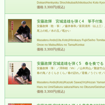
Dokan/Henkyoku Shochikubai/Ichikotsucho Koto Kyo
価格:3,300円(税込)
安藤政輝 宮城道雄を弾く4 箏手付集［1
安藤政輝〈歌・箏〉／藤井泰和／富田清邦〈以上三〉
尾上の松／水の玉／吼かい
Masateru Ando(Uta.Koto)/Hirokazu Fujii/Seiho Tomit
Onoe no Matsu/Mizu no Tama/Konkai
価格:3,300円(税込)
安藤政輝 宮城道雄を弾く5 春を奏でる［
安藤政輝〈箏〉／澤和樹〈Vn〉／山本邦山／難波竹
春の海／さくらさくら／春の訪れ／迎春／うぐいす／
Masateru Ando(Koto)/Kazuki Sawa(Vn)/Hozan Yama
Haru no Umi/Sakura sakura/Haru no Otozure/Geishun
価格:3,300円(税込)