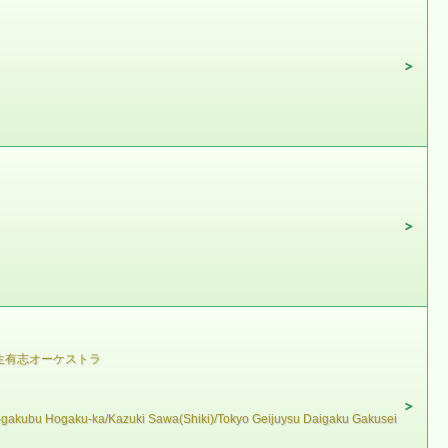
生有志オーケストラ
-gakubu Hogaku-ka/Kazuki Sawa(Shiki)/Tokyo Geijuysu Daigaku Gakusei