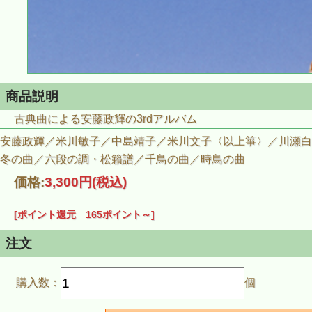
商品説明
古典曲による安藤政輝の3rdアルバム
安藤政輝／米川敏子／中島靖子／米川文子〈以上箏〉／川瀬白
冬の曲／六段の調・松籟譜／千鳥の曲／時鳥の曲
価格:
3,300円
(税込)
[ポイント還元 165ポイント～]
注文
購入数：
個