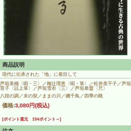
商品説明
現代に伝承された「地」に着目して
芦垣美穗〈唄・三〉／梅辻理恵〈唄・箏〉／松井美千子／芦垣
育子〈以上箏〉／芦垣雪衣〈三〉／芦垣皋盟〈尺〉
八段の調／末の契／ままの川／磯千鳥／四季の眺
価格:
3,080円
(税込)
[ポイント還元 154ポイント～]