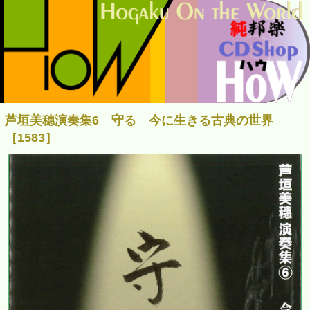
芦垣美穗演奏集6 守る 今に生きる古典の世界
［1583］