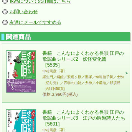
返品についての詳細はこちら
お問い合わせ
友達にメールですすめる
関連商品
書籍 こんなによくわかる長唄 江戸の
歌謡曲シリーズ2 妖怪変化篇
［5535］
中村篤彦〈著〉
羅生門／綱館／安達ヶ原／黒塚／蜘蛛拍子舞／土蜘
（切り禿）／四季の山姥／犬神／小鍛冶／那須野
（A5判450頁）
価格:3,960円(税込)
書籍 こんなによくわかる長唄 江戸の
歌謡曲シリーズ3 江戸の吟遊詩人たち
［5601］
中村篤彦〈著〉