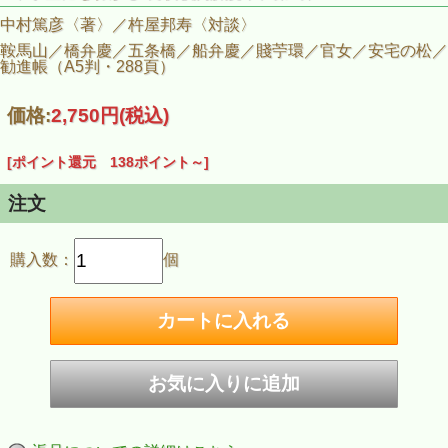
中村篤彦〈著〉／杵屋邦寿〈対談〉
鞍馬山／橋弁慶／五条橋／船弁慶／賤苧環／官女／安宅の松／
勧進帳（A5判・288頁）
価格:
2,750円
(税込)
[ポイント還元 138ポイント～]
注文
購入数：
個