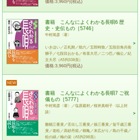
価格:3,960円(税込)
書籍 こんなによくわかる長唄6 歴
史・史伝もの［5746］
中村篤彦〈著〉
いきほい／正札附／助六／五郎時致／五段目角兵衛
獅子／七段目おかる／有喜大尽／二つ巴／楠公／紀
文大尽（A5判338頁）
価格:3,960円(税込)
NEW
書籍 こんなによくわかる長唄7 ご祝
儀もの［5777］
中村篤彦〈著〉／塩原庭村／桜井真樹子〈以上対
談〉
雛鶴三番叟／舌出し三番叟／操三番叟／翁千歳三番
叟／老松／高砂丹前／鶴亀／末広がり／島の千歳／
松の緑／梅の栄（A5判298頁）