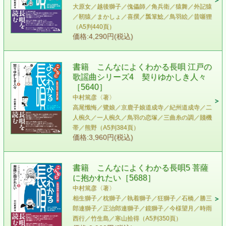
大原女／越後獅子／傀儡師／角兵衛／猿舞／外記猿
／靭猿／まかしょ／喜撰／瓢箪鯰／鳥羽絵／昔噺狸
（A5判440頁）
価格:4,290円(税込)
書籍 こんなによくわかる長唄 江戸の
歌謡曲シリーズ4 契りゆかしき人々
［5640］
中村篤彦〈著〉
高尾懺悔／鷺娘／京鹿子娘道成寺／紀州道成寺／二
人椀久／一人椀久／鳥羽の恋塚／三曲糸の調／賤機
帯／熊野（A5判384頁）
価格:3,960円(税込)
書籍 こんなによくわかる長唄5 菩薩
に抱かれたい［5688］
中村篤彦〈著〉
相生獅子／枕獅子／執着獅子／狂獅子／石橋／勝三
郎連獅子／正治郎連獅子／鏡獅子／今様望月／時雨
西行／竹生島／寒山拾得（A5判350頁）