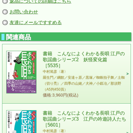
返品についての詳細はこちら
お問い合わせ
友達にメールですすめる
関連商品
書籍 こんなによくわかる長唄 江戸の
歌謡曲シリーズ2 妖怪変化篇
［5535］
中村篤彦〈著〉
羅生門／綱館／安達ヶ原／黒塚／蜘蛛拍子舞／土蜘
（切り禿）／四季の山姥／犬神／小鍛冶／那須野
（A5判450頁）
価格:3,960円(税込)
書籍 こんなによくわかる長唄 江戸の
歌謡曲シリーズ3 江戸の吟遊詩人たち
［5601］
中村篤彦〈著〉