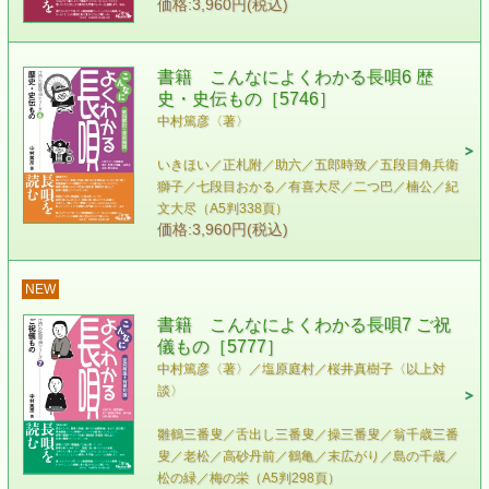
価格:3,960円(税込)
書籍 こんなによくわかる長唄6 歴
史・史伝もの［5746］
中村篤彦〈著〉
いきほい／正札附／助六／五郎時致／五段目角兵衛
獅子／七段目おかる／有喜大尽／二つ巴／楠公／紀
文大尽（A5判338頁）
価格:3,960円(税込)
NEW
書籍 こんなによくわかる長唄7 ご祝
儀もの［5777］
中村篤彦〈著〉／塩原庭村／桜井真樹子〈以上対
談〉
雛鶴三番叟／舌出し三番叟／操三番叟／翁千歳三番
叟／老松／高砂丹前／鶴亀／末広がり／島の千歳／
松の緑／梅の栄（A5判298頁）