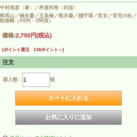
中村篤彦〈著〉／杵屋邦寿〈対談〉
鞍馬山／橋弁慶／五条橋／船弁慶／賤苧環／官女／安宅の松／
勧進帳（A5判・288頁）
価格:
2,750円
(税込)
[ポイント還元 138ポイント～]
注文
購入数：
個