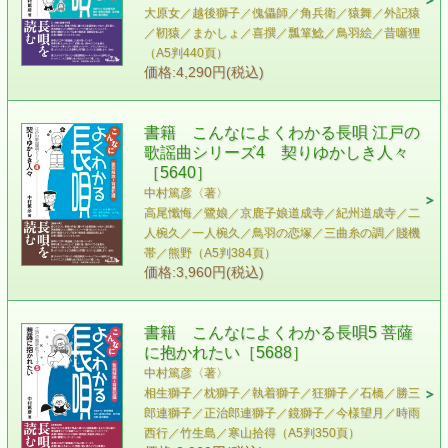
大原女／越後獅子／傀儡師／角兵衛／猿舞／外記猿
／靭猿／まかしょ／喜撰／瓢箪鯰／鳥羽絵／昔噺狸
（A5判440頁）
価格:4,290円(税込)
書籍 こんなによくわかる長唄 江戸の
歌謡曲シリーズ4 契りゆかしき人々
［5640］
中村篤彦〈著〉
高尾懺悔／鷺娘／京鹿子娘道成寺／紀州道成寺／二
人椀久／一人椀久／鳥羽の恋塚／三曲糸の調／賤機
帯／熊野（A5判384頁）
価格:3,960円(税込)
書籍 こんなによくわかる長唄5 菩薩
に抱かれたい［5688］
中村篤彦〈著〉
相生獅子／枕獅子／執着獅子／狂獅子／石橋／勝三
郎連獅子／正治郎連獅子／鏡獅子／今様望月／時雨
西行／竹生島／寒山拾得（A5判350頁）