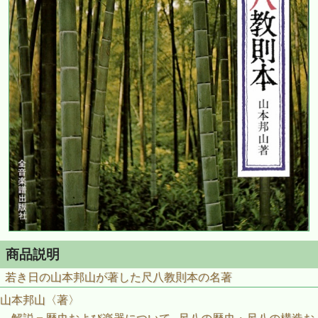
商品説明
若き日の山本邦山が著した尺八教則本の名著
山本邦山〈著〉