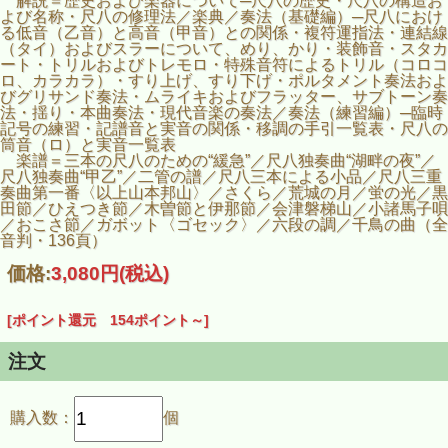
解説＝歴史および楽器について─尺八の歴史・尺八の構造お
よび名称・尺八の修理法／楽典／奏法（基礎編）─尺八におけ
る低音（乙音）と高音（甲音）との関係・複符運指法・連結線
（タイ）およびスラーについて、めり、かり・装飾音・スタカ
ート・トリルおよびトレモロ・特殊音符によるトリル（コロコ
ロ、カラカラ）・すり上げ、すり下げ・ポルタメント奏法およ
びグリサンド奏法・ムライキおよびフラッター、サブトーン奏
法・揺り・本曲奏法・現代音楽の奏法／奏法（練習編）─臨時
記号の練習・記譜音と実音の関係・移調の手引一覧表・尺八の
筒音（ロ）と実音一覧表
楽譜＝三本の尺八のための“緩急”／尺八独奏曲“湖畔の夜”／
尺八独奏曲“甲乙”／二管の譜／尺八三本による小品／尺八三重
奏曲第一番〈以上山本邦山〉／さくら／荒城の月／蛍の光／黒
田節／ひえつき節／木曽節と伊那節／会津磐梯山／小諸馬子唄
／おこさ節／ガボット〈ゴセック〉／六段の調／千鳥の曲（全
音判・136頁）
価格:
3,080円
(税込)
[ポイント還元 154ポイント～]
注文
購入数：
個