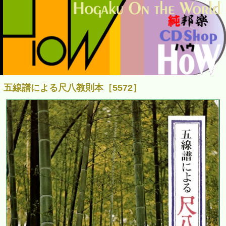
五線譜による尺八教則本［5572］