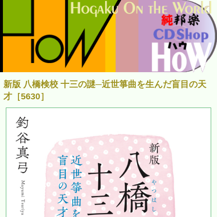
新版 八橋検校 十三の謎─近世箏曲を生んだ盲目の天
才［5630］