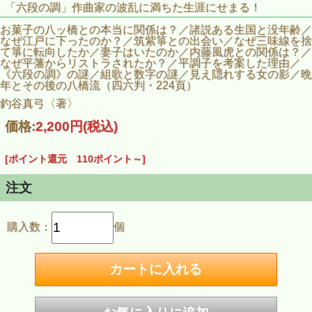
「六段の調」作曲家の波乱に満ちた生涯にせまる！
お菓子の八ッ橋との本当に関係は？／諸説ある生国と没年齢／
なぜ江戸に下ったのか？／筑紫箏との出会い／なぜ三味線を捨
て箏に転向したか／妻子はいたのか／内藤風虎との関係は？／
なぜ平藩からリストラされたか？／平調子を考案した理由／
《六段の調》の謎／組歌と数字の謎／見え隠れする女の影／晩
年とその後の八橋流（四六判・224頁）
釣谷真弓〈著〉
価格:
2,200円
(税込)
[ポイント還元 110ポイント～]
注文
購入数：
個