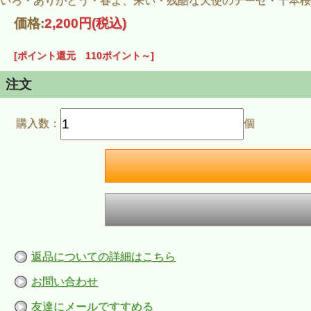
いろ・ありがとう・春よ、来い・残酷な天使のテーゼ・千本桜
価格:
2,200円
(税込)
[ポイント還元 110ポイント～]
注文
購入数：
個
返品についての詳細はこちら
お問い合わせ
友達にメールですすめる