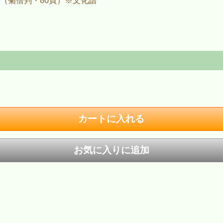
（菊倍判・80頁）※文化譜