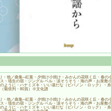
リ・他／曲集─紅葉・夕焼け小焼け・みかんの花咲く丘・春の
レイス・埴生の宿・ジングル ベル・涙そうそう・海の声・お座敷
のように・ハナミズキ・いい湯だな（ビバノン・ロック）・糸
（菊倍判・80頁）※文化譜
リ・他／曲集─紅葉・夕焼け小焼け・みかんの花咲く丘・春の
レイス・埴生の宿・ジングル ベル・涙そうそう・海の声・お座敷
のように・ハナミズキ・いい湯だな（ビバノン・ロック）・糸