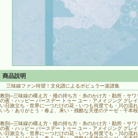
商品説明
三味線ファン待望！文化譜によるポピュラー楽譜集
教則─三味線の構え方・撥の持ち方・糸のかけ方・勘所・サワ
の夜・ハッピー バースデー トゥー ユー・アメイジング グ
い日旅立ち・世界に一つだけの花・いつも何度でも・川の流れ
いろ・ありがとう・春よ、来い・残酷な天使のテーゼ・千本桜
教則─三味線の構え方・撥の持ち方・糸のかけ方・勘所・サワ
の夜・ハッピー バースデー トゥー ユー・アメイジング グ
い日旅立ち・世界に一つだけの花・いつも何度でも・川の流れ