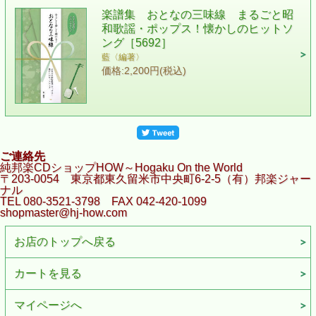
楽譜集 おとなの三味線 まるごと昭
和歌謡・ポップス！懐かしのヒットソ
ング［5692］
藍〈編著〉
価格:2,200円(税込)
ご連絡先
純邦楽CDショップHOW～Hogaku On the World
〒203-0054 東京都東久留米市中央町6-2-5（有）邦楽ジャー
ナル
TEL 080-3521-3798 FAX 042-420-1099
shopmaster@hj-how.com
お店のトップへ戻る
カートを見る
マイページへ