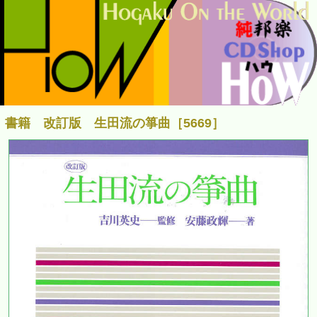
書籍 改訂版 生田流の箏曲［5669］