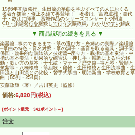
1986年初版発行、生田流の箏曲を学ぶすべての人におくる
名著が加筆・修正を経て再登場！ 著者は、宮城道雄・喜代
子・数江に師事、宮城作品のシリーズコンサートや関連
CD・楽譜発行を継続して行う安藤政輝。わかりやすい解説
と豊富な説明写真で、基礎知識から歴史まで生田流箏曲のす
べてを概説する。
▼ 商品説明の続きを見る ▼
楽器篇─箏のできるまで・箏の選び方・糸締めの実際／楽理篇
─箏曲の特色・音名対照・箏の調子・基音を取る道具・調子関
係図・効果的な調絃法／技術篇─座り方・親指の基本奏法・中
指の基本奏法・効果的な練習法・押し手・転調による柱の移
動・歌い方の基本・十七絃・マナー／歴史篇─箏と琴・賢順と
筑紫箏・八橋検校・箏組歌・段物・生田検校と生田流箏曲・生
田流と山田流との比較・替手式箏曲・明治新曲・学校教育と箏
曲（B5判・254頁）
安藤政輝〈著〉／吉川英史〈監修〉
価格:
6,820円
(税込)
[ポイント還元 341ポイント～]
注文