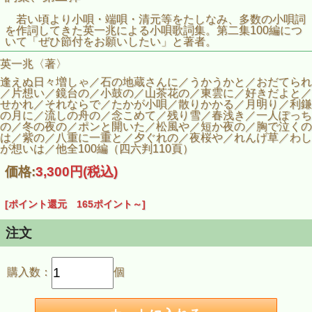
若い頃より小唄・端唄・清元等をたしなみ、多数の小唄詞
を作詞してきた英一兆による小唄歌詞集。第二集100編につ
いて「ぜひ節付をお願いしたい」と著者。
英一兆〈著〉
逢えぬ日々増しゃ／石の地蔵さんに／うかうかと／おだてられ
／片想い／鏡台の／小鼓の／山茶花の／東雲に／好きだよと／
せかれ／それならで／たかが小唄／散りかかる／月明り／利鎌
の月に／流しの舟の／念こめて／残り雪／春浅き／一人ぽっち
の／冬の夜の／ポンと開いた／松風や／短か夜の／胸で泣くの
は／紫の／八重に一重と／夕ぐれの／夜桜や／れんげ草／わし
が想いは／他全100編（四六判110頁）
価格:
3,300円
(税込)
[ポイント還元 165ポイント～]
注文
購入数：
個