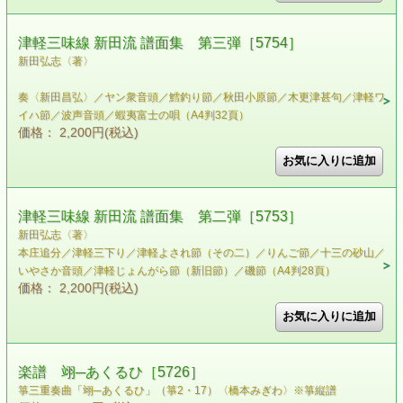
津軽三味線 新田流 譜面集 第三弾［5754］
新田弘志〈著〉
奏〈新田昌弘〉／ヤン衆音頭／鱈釣り節／秋田小原節／木更津甚句／津軽ワ
イハ節／波声音頭／蝦夷富士の唄（A4判32頁）
価格： 2,200円(税込)
津軽三味線 新田流 譜面集 第二弾［5753］
新田弘志〈著〉
本庄追分／津軽三下り／津軽よされ節（その二）／りんご節／十三の砂山／
いやさか音頭／津軽じょんがら節（新旧節）／磯節（A4判28頁）
価格： 2,200円(税込)
楽譜 翊─あくるひ［5726］
箏三重奏曲「翊─あくるひ」（箏2・17）〈橋本みぎわ〉※箏縦譜