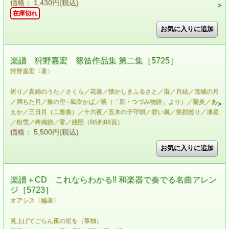
価格： 1,430円(税込)
在庫切れ
楽譜 狩野嘉宏 篠笛作品集 第二集［5725］
狩野嘉宏〈著〉
祈り／真綿のうた／さくら／花蓮／懐かしきふるさと／宙／月結／荒城の月
／満ちた月／旅の空─風吹かば／暁（「新・つづみ物語」より）／陽炎／あ
えか／三日月（二重奏）／十六夜／五木の子守唄／碧い風／笑顔巡り／凍星
／粉雪／稗搗節／零／残照（B5判88頁）
価格： 5,500円(税込)
楽譜＋CD これならわかる!! 和楽器で奏でる名曲アレン
ジ［5723］
オアシス〈編著〉
見上げてごらん夜の星を（箏独）