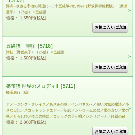
浮舟─水激る宇治の川辺に─二十五絃箏のための［野坂操壽解釈版］〈廣瀬
量平〉（25独）※五線譜
価格： 1,650円(税込)
五線譜 津軽［5718］
津軽〈野坂惠子〉（25独）※五線譜
価格： 1,500円(税込)
篠笛譜 世界のメロディII［5711］
鯉沼廣行〈編〉
アメージング・グレイス／あざみの歌／インバネスへ／白いお城の物語／小
さな日記／スコットランドエアー／初恋／シャロームの歌／愛の喜び／里の
秋／ともしび／今この時に／コザックの子守唄／シチリアーナ／鈴懸の径
価格： 2,800円(税込)