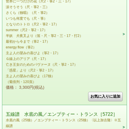
世界に一つだけの花（尺2・箏2・三・17）
涙そうそう（尺・箏2・三）
さくら（独唱）（尺・箏2）
いつも何度でも（尺・箏）
となりのトトロ（尺2・箏2・17）
summer（尺2・箏2・17）
半妖 犬夜叉より（笛・尺・箏2・三・17・打2）
最初から今まで（箏2・17）
energy flow（箏2）
主よ人の望みの喜びよ（箏2・17）
Ｇ線上のアリア（尺・17）
亡き王女のためのパヴァーヌ（尺・箏2・17）
「惑星」より（尺2・箏2・17）
主よ人の望みの喜びよ（17独）
（菊倍判・120頁）
価格： 3,300円(税込)
五線譜 水底の風／エンプティー・トランス［5722］
水底の風（25独）／エンプティー・トランス（25独）〈以上加古隆〉※五
線譜