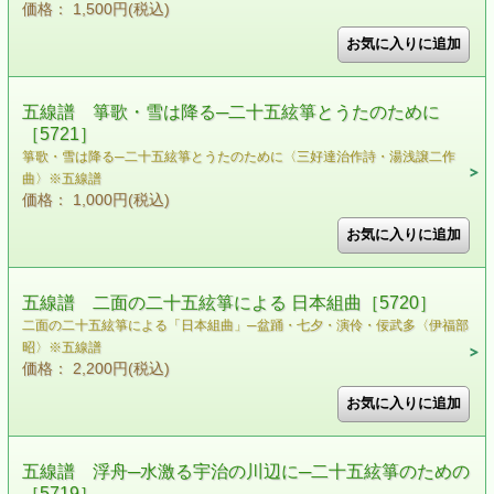
価格： 1,500円(税込)
五線譜 箏歌・雪は降る─二十五絃箏とうたのために
［5721］
箏歌・雪は降る─二十五絃箏とうたのために〈三好達治作詩・湯浅譲二作
曲〉※五線譜
価格： 1,000円(税込)
五線譜 二面の二十五絃箏による 日本組曲［5720］
二面の二十五絃箏による「日本組曲」─盆踊・七夕・演伶・佞武多〈伊福部
昭〉※五線譜
価格： 2,200円(税込)
五線譜 浮舟─水激る宇治の川辺に─二十五絃箏のための
［5719］