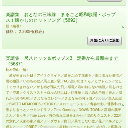
楽譜集 おとなの三味線 まるごと昭和歌謡・ポップ
ス！懐かしのヒットソング［5692］
藍〈編著〉
価格： 2,200円(税込)
楽譜集 尺八ヒッツ＆ポップス3 定番から最新曲まで
［5687］
鈴木帝山〈編〉
愛が生まれた日／アイネクライネ／愛をこめて花束を／雨に濡れた慕情／
雨の物語／いのちの歌／馬と鹿／駅／M／想い出まくら／カブトムシ／悲し
くてやりきれない／かもめが翔んだ日／感電／君の知らない物語／君をのせ
て／空港／クリスマスキャロルの頃には／紅蓮華／恋／恋の予感／香水／壊
れかけのRADIO／さよならエレジー／さよならの向う側／366日／島人ぬ宝
／SWEET MEMORIES／STORY／スローモーション／青春の影／世界中の
誰よりきっと／セカンドラブ／Time Goes by／DOWN TOWN／高嶺の花子
さん／タッチ／True Love／時の流れに身をまかせ／涙のリクエスト／22才
の別れ／人形の家／猫／ノーダウト／白日／果てしない空／花／ハルノヒ／
瞳をとじて／PRIDE／Pretender／星影のエール／まちがいさがし／真夏の