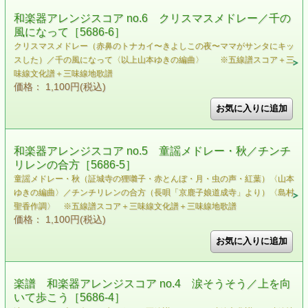
和楽器アレンジスコア no.6 クリスマスメドレー／千の
風になって［5686-6］
クリスマスメドレー（赤鼻のトナカイ〜きよしこの夜〜ママがサンタにキッ
スした）／千の風になって〈以上山本ゆきの編曲〉 ※五線譜スコア＋三
味線文化譜＋三味線地歌譜
価格： 1,100円(税込)
和楽器アレンジスコア no.5 童謡メドレー・秋／チンチ
リレンの合方［5686-5］
童謡メドレー・秋（証城寺の狸囃子・赤とんぼ・月・虫の声・紅葉）〈山本
ゆきの編曲〉／チンチリレンの合方（長唄「京鹿子娘道成寺」より）〈島村
聖香作調〉 ※五線譜スコア＋三味線文化譜＋三味線地歌譜
価格： 1,100円(税込)
楽譜 和楽器アレンジスコア no.4 涙そうそう／上を向
いて歩こう［5686-4］