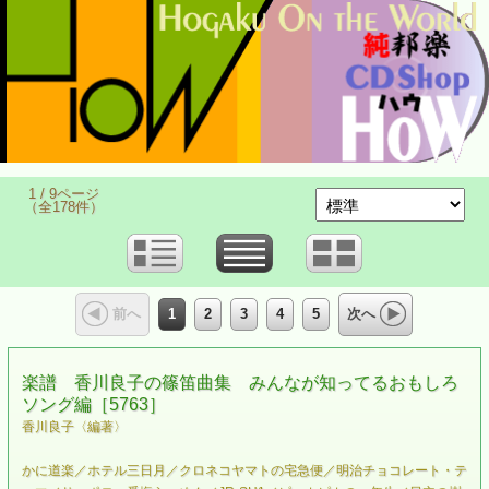
1 / 9ページ
（全178件）
1
2
3
4
5
前へ
次へ
楽譜 香川良子の篠笛曲集 みんなが知ってるおもしろ
ソング編［5763］
香川良子〈編著〉
かに道楽／ホテル三日月／クロネコヤマトの宅急便／明治チョコレート・テ