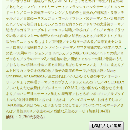
ーマ／サッポロ一番塩らーめん／JR-SH1／ピッカピカの一年生／日立の樹
／あなたとコンビにファミリーマート／フラッシュバックテーマ／ミスター
ドーナツ／ロート製薬テーマソング／人形の夢と目覚め／喇叭譜・食事／チ
ャルメラ／目覚め—ネスカフェ・ゴールドブレンドのテーマ／エバラ焼肉の
たれ／だから毎日おもしろい／ココロも満タンに／ドリフの大爆笑テーマ／
明治ブルガリアヨーグルト／マルコメ味噌／学校のチャイム／メガネドラッ
グの歌／ポリンキーの秘密／かっぱの唄／明日があるさ／鉄腕アトム／風に
吹かれて…／ちゅ るしよ！／文明堂／ヤン坊マー坊の歌／日本文化センタ
ー／盆回り／名探偵コナン メイン・テーマ／ヤマダ電機の歌／積水ハウス
の歌〜50周年バージョン／ヨドバシカメラの歌／DREAM／ハトヤの唄／サ
ザエさん／タラのテーマ2／出前館の歌／明治チェルシーの唄／青雲のうた
／おもちゃの兵隊の行進／渡る世間は鬼ばかりテーマ／あゝ人生に涙あり／
エトピリカ／ラジオ体操の歌／徹子の部屋のテーマ／情熱大陸／Merry
Christmas, Mr. Lawrence／星に語れば／小人がひとり森の中で／オーラ・
リー／きょうの料理テーマ／コロブチカ／ドラえもんのうた／MR. LONELY
／いいもんだな故郷は／プレリュードOP.28-7／北の国から〜遥かなる大地
より／ルパン三世のテーマ／楽しい磯野家／おどるポンポコリン／サブタイ
トル4／銀河鉄道999／おやま！あれま！／ウイスキーが、お好きでしょ／
TAKUMI/匠／男はつらいよ／また君に恋してる／アンパンマンのマーチ／さ
んぽ／勇気100％／夜空の花／残酷な天使のテーゼ（菊倍判104頁）
価格： 2,750円(税込)