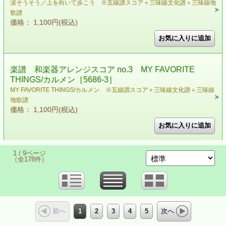
涙そうそう／上を向いて歩こう ※五線譜スコア＋三味線文化譜＋三味線地
歌譜
価格： 1,100円(税込)
楽譜 和楽器アレンジスコア no.3 MY FAVORITE
THINGS/カルメン［5686-3］
MY FAVORITE THINGS/カルメン ※五線譜スコア＋三味線文化譜＋三味線
地歌譜
価格： 1,100円(税込)
1 / 9ページ
（全178件）
1
2
3
4
5
前へ
次へ