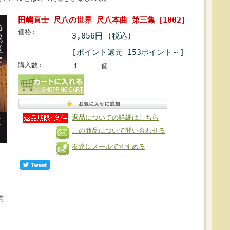
田嶋直士 尺八の世界 尺八本曲 第三集［1002］
価格:
3,056円 (税込)
[ポイント還元 153ポイント～]
購入数:
個
返品についての詳細はこちら
この商品について問い合わせる
友達にメールですすめる
雲