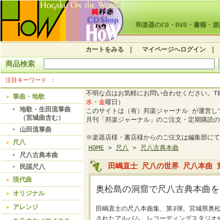
和楽器のCD・DVD・書籍・楽
カートをみる
｜
マイページへログイン
｜
商品検索
注目キーワード
不明な点はお気軽にお問い合わせください。TE
箏曲・地歌
水・金
曜日）
地歌・生田流箏曲
このサイトは（有）邦楽ジャーナル が運営
（宮城曲含む）
月刊「邦楽ジャーナル」のご注文・定期購読の
山田流箏曲
※楽器店様・書店様からのご注文は編集部にて
尺八
HOME
>
尺八
>
尺八古典本曲
尺八古典本曲
田嶋直士 尺八の世界 尺八本曲 第
民謡尺八
現代曲
奥松島の洞窟で尺八古典本曲を
オリジナル
アレンジ
田嶋直士の尺八本曲集、第3弾。宮城県奥
されたアルバム。レコーディングスタジオ