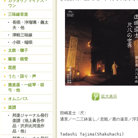
カラオケ／マイナス・
ワン
三味線音楽
長唄・浄瑠璃・義太
夫・他
津軽三味線
小唄・端唄
太鼓・囃子
篠笛・能管
琵琶
うた・語り・声
雅楽器・一絃琴・胡
弓・他
拡大表示
オムニバス
楽譜
田嶋直士〈尺〉
邦楽ジャーナル発行
通里／一二三鉢返し／息観／鹿の遠音／浮
楽譜（池上眞吾作
品・沢井比河流作
品・他）
Tadashi Tajima(Shakuhachi)