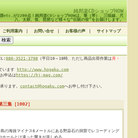
純邦楽CDショップHOW
譜etc.が2200点！純邦楽CDショップHOWは、箏（琴）、三味線、尺
八、太鼓、笛、琵琶など様々な“伝統の音”をお届けします。
ご利用案内
｜
お問い合せ
｜
お客様の声
｜
サイトマップ
L:
080-3521-3798
（平日10～18時、ただし商品出荷作業は
月・
しています
http://www.hogaku.com
お申込は
https://hj-mag.com/
承ります。
contact@hogaku.com
へお申し付け下さい。
三集［1002］
松島の海抜マイナス6メートルにある野蒜石の洞窟でレコーディング
やホールとは違った響きが楽しめる。