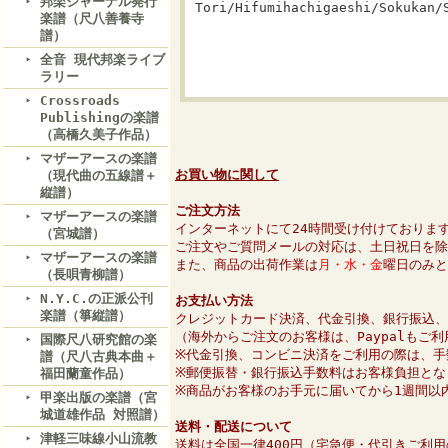
邦楽ジャーナル発行
Tori/Hifumihachigaeshi/Sokukan/
楽譜（尺八善養寺
譜）
全音 現代邦楽ライブ
ラリー
Crossroads
Publishingの楽譜
（高橋久美子作品）
マザーアースの楽譜
お買い物に関して
（現代曲の五線譜＋
縦譜）
ご注文方法
マザーアースの楽譜
インターネットにて24時間受け付けておりま
（宮城譜）
ご注文やご質問メールの対応は、土日祝日を除
マザーアースの楽譜
また、商品の出荷作業は
月・水・金
曜日のみと
（長唄青柳譜）
N.Y.C.の正派公刊
お支払い方法
楽譜（箏縦譜）
クレジットカード決済、代金引換、銀行振込、
（海外からご注文のお客様は、Paypalもご
国際尺八研究館の楽
※代金引換、コンビニ決済をご利用の際は、手
譜（尺八古典本曲＋
※郵便振替・銀行振込手数料はお客様負担とな
福田蘭童作品）
※商品がお客様のお手元に届いてから1週間以
甲楽出版の楽譜（宮
城道雄作品 対照譜）
送料・配送について
津軽三味線小山流教
送料は全国一律400円（宅急便・代引きご利用