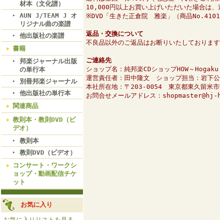
材本（文化譜）
10,000円以上お買い上げいただいた場合は
AUN J/TEAM J オ
※DVD「生きた正倉院 雅楽」（商品No.41
リジナル曲の楽譜
返品・交換について
他出版社の楽譜
不良品以外のご返品はお断りいたしております
書籍
ご連絡先
邦楽ジャーナル出版
ショップ名：純邦楽CDショップHOW～Hogaku O
の単行本
運営責任者：田中隆文 ショップ担当：岩下公
別冊邦楽ジャーナル
本社所在地：〒203-0054 東京都東久留米
他出版社の単行本
お問合せメールアドレス：shopmaster@hj-h
関連商品
教則本・教則DVD（ビ
デオ）
教則本
教則DVD（ビデオ）
コンサート・ワークシ
ョップ・動画配信チケ
ット
お気に入り
お気に入りリストを見る