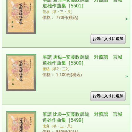
道雄作曲集［5501］
若水（箏・三・尺）
価格： 770円(税込)
箏譜 唐砧─安藤政輝編 対照譜 宮城
道雄作曲集［5500］
唐砧（箏2・三2）
価格： 1,100円(税込)
箏譜 比良─安藤政輝編 対照譜 宮城
道雄作曲集［5499］
比良（箏・三・尺）
価格： 880円(税込)