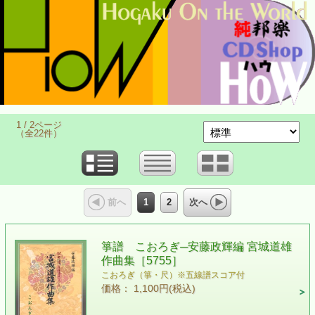
1 / 2ページ
（全22件）
1
2
前へ
次へ
箏譜 こおろぎ─安藤政輝編 宮城道雄
作曲集［5755］
こおろぎ（箏・尺）※五線譜スコア付
価格： 1,100円(税込)