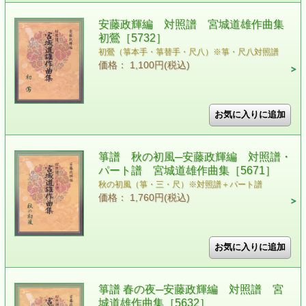
安藤政輝編 対照譜 宮城道雄作曲集
初鶯［5732］
初鶯（箏本手・箏替手・尺八）※箏・尺八対照譜
価格： 1,100円(税込)
箏譜 秋の初風─安藤政輝編 対照譜・
パート譜 宮城道雄作曲集［5671］
秋の初風（箏・三・尺）※対照譜＋パート譜
価格： 1,760円(税込)
箏譜 春の夜─安藤政輝編 対照譜 宮
城道雄作曲集［5632］