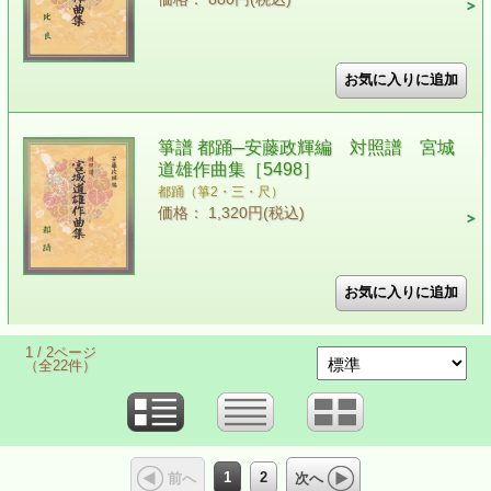
箏譜 都踊─安藤政輝編 対照譜 宮城
道雄作曲集［5498］
都踊（箏2・三・尺）
価格： 1,320円(税込)
1 / 2ページ
（全22件）
1
2
前へ
次へ