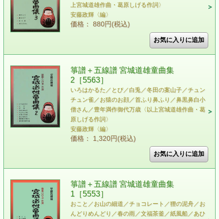
上宮城道雄作曲・葛原しげる作詞〉
安藤政輝〈編〉
価格： 880円(税込)
箏譜＋五線譜 宮城道雄童曲集
2［5563］
いろはかるた／とび／白兎／冬田の案山子／チュン
チュン雀／お猿のお顔／首ふり鼻ふり／鼻黒鼻白小
僧さん／豊年満作御代万歳〈以上宮城道雄作曲・葛
原しげる作詞〉
安藤政輝〈編〉
価格： 1,320円(税込)
箏譜＋五線譜 宮城道雄童曲集
1［5553］
おこと／お山の細道／チョコレート／狸の泥舟／お
んどりめんどり／春の雨／文福茶釜／紙風船／あひ