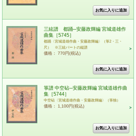
三絃譜 都踊─安藤政輝編 宮城道雄作
曲集［5745］
都踊〈宮城道雄作曲・安藤政輝編〉（箏2・三・
尺） ※三絃パートの縦譜
価格： 770円(税込)
箏譜 中空砧─安藤政輝編 宮城道雄作曲
集［5744］
中空砧〈宮城道雄作曲・安藤政輝編〉（箏独）
価格： 1,100円(税込)