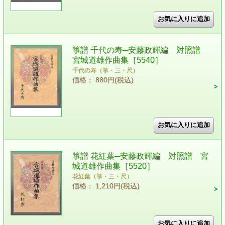
箏譜 千代の寿─安藤政輝編 対照譜
宮城道雄作曲集［5540］
千代の寿（箏・三・尺）
価格： 880円(税込)
箏譜 花紅葉─安藤政輝編 対照譜 宮
城道雄作曲集［5520］
花紅葉（箏・三・尺）
価格： 1,210円(税込)