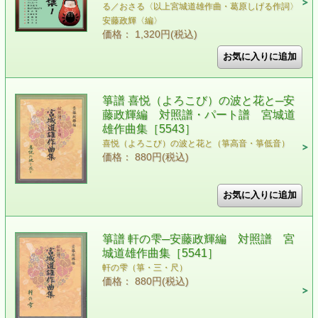
る／おさる〈以上宮城道雄作曲・葛原しげる作詞〉
安藤政輝〈編〉
価格： 1,320円(税込)
箏譜 喜悦（よろこび）の波と花と─安
藤政輝編 対照譜・パート譜 宮城道
雄作曲集［5543］
喜悦（よろこび）の波と花と（箏高音・箏低音）
価格： 880円(税込)
箏譜 軒の雫─安藤政輝編 対照譜 宮
城道雄作曲集［5541］
軒の雫（箏・三・尺）
価格： 880円(税込)