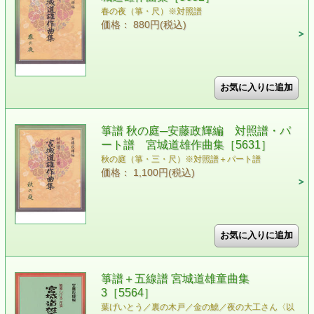
春の夜（箏・尺）※対照譜
価格： 880円(税込)
箏譜 秋の庭─安藤政輝編 対照譜・パ
ート譜 宮城道雄作曲集［5631］
秋の庭（箏・三・尺）※対照譜＋パート譜
価格： 1,100円(税込)
箏譜＋五線譜 宮城道雄童曲集
3［5564］
葉げいとう／裏の木戸／金の鯱／夜の大工さん〈以