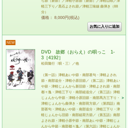
ら節（新節）／津軽小原節（新節）／津軽山唄／津
軽三下り／黒石よされ節／津軽三味線 曲弾き（88
分）
価格： 8,000円(税込)
NEW
DVD 故郷（おらえ）の唄っこ 1-
3［4192］
松田隆行〈唄・三〉／他
（第一話）津軽あいや節・南部甚句・津軽よされ
節・南部追分・津軽小原旧節／（第二話）津軽あい
や節・津軽じょんから新旧節・津軽よされ節・南部
都々逸・津軽三下り・南部組追分／（第三話）津軽
じょんから中節・津軽小原旧節・南部馬方三下り・
津軽じょんから曲弾き・南部荷方節／（第四話）南
部甚句・津軽あいや節・南部追分・津軽三下り・津
軽じょんから旧節・南部組荷方節／（第五話）南部
よされ節・津軽小原中節・南部あいや節・津軽じょ
んから中節・南部都々逸／（第六話）津軽じょんか