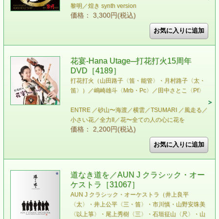
黎明／煌き synth version
価格： 3,300円(税込)
花宴-Hana Utage─打花打火15周年
DVD［4189］
打花打火（山田路子〈笛・能管〉・月村路子〈太・
笛〉）／嶋崎雄斗〈Mrb・Pc〉／田中さとこ〈Pf〉
ENTRE ／砂山〜海渡／横雲／TSUMARI ／風走る／
小さい花／全力II／花〜全ての人の心に花を
価格： 2,200円(税込)
道なき道を／AUN J クラシック・オー
ケストラ［31067］
AUN J クラシック・オーケストラ（井上良平
〈太〉・井上公平〈三・笛〉・市川慎・山野安珠美
〈以上箏〉・尾上秀樹〈三〉・石垣征山〈尺〉・山