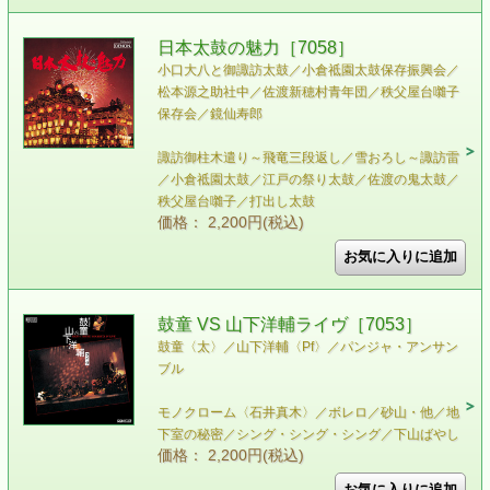
日本太鼓の魅力［7058］
小口大八と御諏訪太鼓／小倉祗園太鼓保存振興会／
松本源之助社中／佐渡新穂村青年団／秩父屋台囃子
保存会／鏡仙寿郎
諏訪御柱木遣り～飛竜三段返し／雪おろし～諏訪雷
／小倉祗園太鼓／江戸の祭り太鼓／佐渡の鬼太鼓／
秩父屋台囃子／打出し太鼓
価格： 2,200円(税込)
鼓童 VS 山下洋輔ライヴ［7053］
鼓童〈太〉／山下洋輔〈Pf〉／パンジャ・アンサン
ブル
モノクローム〈石井真木〉／ボレロ／砂山・他／地
下室の秘密／シング・シング・シング／下山ばやし
価格： 2,200円(税込)