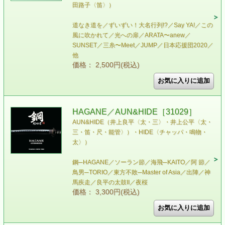
田路子〈笛〉）
道なき道を／ずいずい！大名行列!?／Say YA!／この
風に吹かれて／光への扉／ARATA〜anew／
SUNSET／三糸〜Meet／JUMP／日本応援団2020／
他
価格： 2,500円(税込)
HAGANE／AUN&HIDE［31029］
AUN&HIDE（井上良平〈太・三〉・井上公平〈太・
三・笛・尺・能管〉）・HIDE〈チャッパ・鳴物・
太〉）
鋼─HAGANE／ソーラン節／海飛─KAITO／阿 節／
鳥男─TORIO／東方不敗─Master of Asia／出陣／神
馬疾走／良平の太鼓II／夜桜
価格： 3,300円(税込)