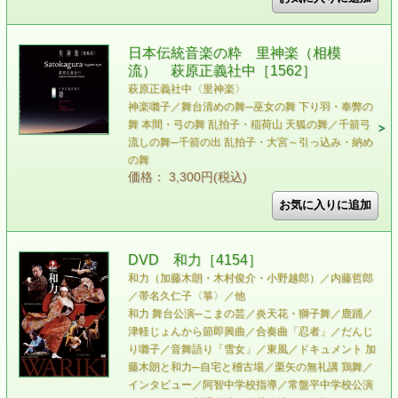
日本伝統音楽の粋 里神楽（相模
流） 萩原正義社中［1562］
萩原正義社中〈里神楽〉
神楽囃子／舞台清めの舞─巫女の舞 下り羽・奉弊の
舞 本間・弓の舞 乱拍子・稲荷山 天狐の舞／千箭弓
流しの舞─千箭の出 乱拍子・大宮～引っ込み・納め
の舞
価格： 3,300円(税込)
DVD 和力［4154］
和力（加藤木朗・木村俊介・小野越郎）／内藤哲郎
／帯名久仁子〈箏〉／他
和力 舞台公演─こまの芸／炎天花・獅子舞／鹿踊／
津軽じょんから節即興曲／合奏曲「忍者」／だんじ
り囃子／音舞語り「雪女」／東風／ドキュメント 加
藤木朗と和力─自宅と稽古場／栗矢の無礼講 鶏舞／
インタビュー／阿智中学校指導／常盤平中学校公演