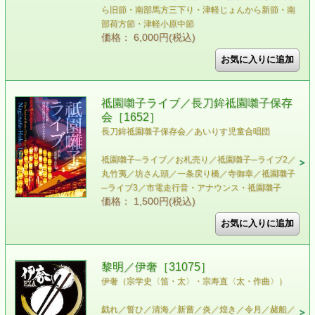
ら旧節・南部馬方三下り・津軽じょんから新節・南
部荷方節・津軽小原中節
価格： 6,000円(税込)
祗園囃子ライブ／長刀鉾祗園囃子保存
会［1652］
長刀鉾祗園囃子保存会／あいりす児童合唱団
祗園囃子─ライブ／お札売り／祗園囃子─ライブ2／
丸竹夷／坊さん頭／一条戻り橋／寺御幸／祗園囃子
─ライブ3／市電走行音・アナウンス・祗園囃子
価格： 1,500円(税込)
黎明／伊奢［31075］
伊奢（宗学史〈笛・太〉・宗寿直〈太・作曲〉）
戯れ／誓ひ／清海／新嘗／炎／煌き／令月／赭船／