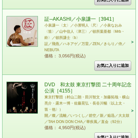
証─AKASHI／小泉謙一［3941］
小泉謙一〈太〉／小濱明人〈尺〉／小泉なおみ
〈笛〉／山中信人〈津三〉／頓所葉亜都〈Mrb・
鈴〉／頓所謙士〈b〉
証／飛燕／ハネアゲ／万雷／ZEN／きらり／侍／
NEBUTA
価格： 3,056円(税込)
DVD 和太鼓 東京打撃団 二十周年記念
公演［4155］
東京打撃団（村山二朗・田川智文・加藤拓哉・横山
亮介・露木一博・佐藤晃弘・長谷川暢〈以上太・
笛・他〉）
開／燦／流離／いつくし／碧空／新／焔迅／大太鼓
／TAH DON DON CHA／華疾風／直会（92分）
価格： 4,950円(税込)