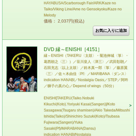
HAYABUSA/Scarborough Fair/ARK/Kaze no
Taiko/Viking Line/Ame no Gensokyoku/Kaze no
Melody
価格： 2,037円(税込)
DVD 縁～ENISHI［4151］
縁～ENISHI（TAKERU〈太鼓〉・菊池伸城〈箏〉・
葛西頼之〈三〉）／笹川皇人〈津三〉／武田彰朗／
石田充志〈以上太鼓〉／鈴木真一郎〈箏〉／藤原翼
〈三〉／佐々木由佳〈Pf〉／MARIBANA〈ダンス〉
indication HANABI／Nostalgia Oasis／STEP／阿吽
／獅子の真の心／Depend of wings（50分）
ENISHI[TAKERU(Taiko.Nobuki
Kikuchi(Koto).Yoriyuki Kasai(Sangen)]/Koto
Sasagawa(Tsugaru shamisen)/Akio Takeda/Mitsushi
Ishida(Taiko)/Shinichiro Suzuki(Koto)/Tsubasa
Fujiwara(Sangen)/Yuka
Sasaki(Pf)/MARABANA(Dansu)
indication HANABI/Nostalgia