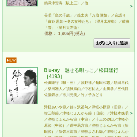
鶴澤津賀寿〈以上三〉／他
長唄「島の千歳」／義太夫「万歳 鷺娘」／音語り
「白姫 黒姫〜冬の女神たち」〈望月太左衛〉／鼓曲
「雪」〈望月太左衛〉
価格： 1,905円(税込)
NEW
Blu-ray 魅せる唄っこ／松田隆行
［4193］
松田隆行〈唄・三〉／浅野祥／菊田和志／駒田早代
／柴田雅人／須貝麻由／中村祐太／山川拳／三代目
佐藤錦水／市川元美／竹ノ子みどり
津軽あいや節／鯵ヶ沢甚句／津軽小原節（旧節）／
弥三郎節／津軽じょんから節（旧節）／津軽木挽唄
／津軽じょんから節（中節）／十三の砂山／津軽小
原節（中節）／道中馬方節／津軽じょんから節（新
旧節）／新弥三郎節／津軽よされ節／津軽じょんか