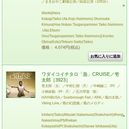
／まきおやこ劇場公演／結花公演（105分）
Wariki[Akira
Katogi(Taiko.Uta.Kojo.Narimono).Shunsuke
Kimura(Hue.Nokan.Tsugarujamisen.Taiko.Narimono
.Uta).Etsuro
Ono(Tsugarujamisen.Taiko.Narimono)].Kuniko
Obina(Koto)/Tetsuro Naito(Taiko)
価格： 4,074円(税込)
ワダイコイチタロ「急」CRUISE／壱
太郎［3923］
壱太郎〈太〉／中村仁樹〈尺〉／中嶋鍵二〈Pf〉／
小林鈴勘〈Pf・尺〉／石川早苗〈歌〉
HAYABUSA／Scarborough Fair／ARK／風の太鼓／
Viking Line／雨の幻想曲／風のメロディ
Ichitaro(Taiko)/Masaki Nakamura(Shakuhachi)/Kenji
Nakashima(Pf)/Reikan
Kobayashi(Pf.Shakuhachi)/Sanae Ishikawa(Uta)