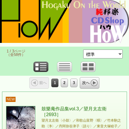
1 / 3ページ
（全58件）
1
2
3
前へ
次へ
NEW
鼓樂庵作品集vol.3／望月太左衛
［2693］
望月太左衛〈小鼓〉／和歌山富野〈唄〉／竹本駒之
助〈浄〉／丹阿弥谷津子〈語り〉／東音大塚睦子／