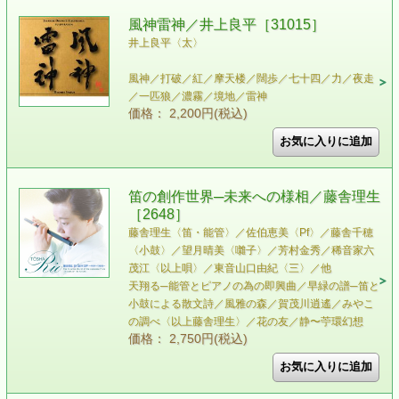
風神雷神／井上良平［31015］
井上良平〈太〉
風神／打破／紅／摩天楼／闊歩／七十四／力／夜走
／一匹狼／濃霧／境地／雷神
価格： 2,200円(税込)
笛の創作世界─未来への様相／藤舎理生
［2648］
藤舎理生〈笛・能管〉／佐伯恵美〈Pf〉／藤舎千穂
〈小鼓〉／望月晴美〈囃子〉／芳村金秀／稀音家六
茂江〈以上唄〉／東音山口由紀〈三〉／他
天翔る─能管とピアノの為の即興曲／早緑の譜─笛と
小鼓による散文詩／風雅の森／賀茂川逍遙／みやこ
の調べ〈以上藤舎理生〉／花の友／静〜苧環幻想
価格： 2,750円(税込)