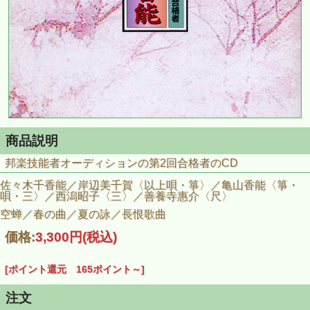
商品説明
邦楽技能者オーディションの第2回合格者のCD
佐々木千香能／岸辺美千賀〈以上唄・箏〉／亀山香能〈箏・
唄・三〉／西潟昭子〈三〉／善養寺惠介〈尺〉
空蝉／春の曲／夏の詠／長恨歌曲
価格:
3,300円
(税込)
[ポイント還元 165ポイント～]
注文