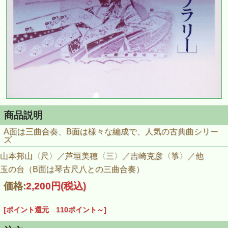
商品説明
A面は三曲合奏、B面は様々な編成で、人気の古典曲シリー
ズ
山本邦山〈尺〉／芦垣美穂〈三〉／吉崎克彦〈箏〉／他
玉の台（B面は琴古尺八との三曲合奏）
価格:
2,200円
(税込)
[ポイント還元 110ポイント～]