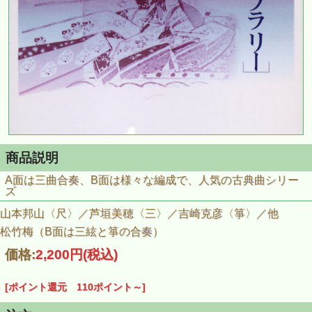
商品説明
A面は三曲合奏、B面は様々な編成で、人気の古典曲シリー
ズ
山本邦山〈尺〉／芦垣美穂〈三〉／吉崎克彦〈箏〉／他
松竹梅（B面は三絃と箏の合奏）
価格:
2,200円
(税込)
[ポイント還元 110ポイント～]