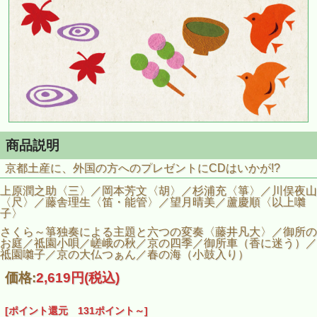
商品説明
京都土産に、外国の方へのプレゼントにCDはいかが!?
上原潤之助〈三〉／岡本芳文〈胡〉／杉浦充〈箏〉／川俣夜山
〈尺〉／藤舎理生〈笛・能管〉／望月晴美／蘆慶順〈以上囃
子〉
さくら～箏独奏による主題と六つの変奏〈藤井凡大〉／御所の
お庭／祗園小唄／嵯峨の秋／京の四季／御所車（香に迷う）／
祗園囃子／京の大仏つぁん／春の海（小鼓入り）
価格:
2,619円
(税込)
[ポイント還元 131ポイント～]