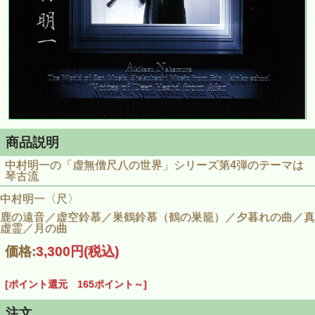
商品説明
中村明一の「虚無僧尺八の世界」シリーズ第4弾のテーマは
琴古流
中村明一〈尺〉
鹿の遠音／虚空鈴慕／巣鶴鈴慕（鶴の巣籠）／夕暮れの曲／真
虚霊／月の曲
価格:
3,300円
(税込)
[ポイント還元 165ポイント～]
注文