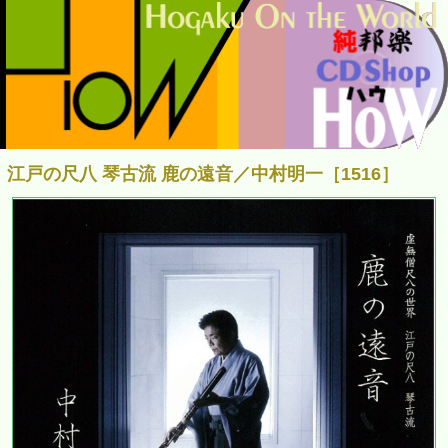
江戸の尺八 琴古流 鹿の遠音／中村明一［1516］