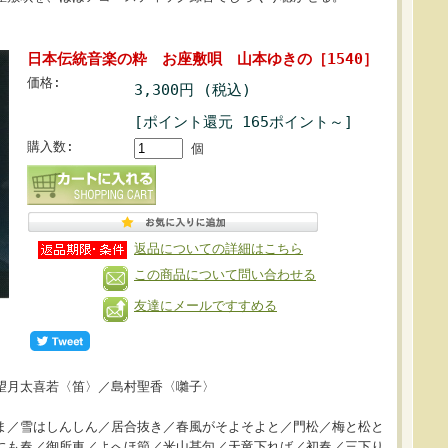
日本伝統音楽の粋 お座敷唄 山本ゆきの［1540］
価格:
3,300円 (税込)
[ポイント還元 165ポイント～]
購入数:
個
返品についての詳細はこちら
この商品について問い合わせる
友達にメールですすめる
望月太喜若〈笛〉／島村聖香〈囃子〉
ま／雪はしんしん／居合抜き／春風がそよそよと／門松／梅と松と
にも春／御所車／よへほ節／米山甚句／天竜下れば／初春／三下り