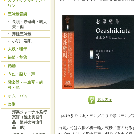
カラオケ／マイナス・
ワン
三味線音楽
長唄・浄瑠璃・義太
夫・他
津軽三味線
小唄・端唄
太鼓・囃子
篠笛・能管
琵琶
うた・語り・声
雅楽器・一絃琴・胡
弓・他
オムニバス
拡大表示
楽譜
邦楽ジャーナル発行
山本ゆきの〈唄・三〉／こうの紫〈三〉／
楽譜（池上眞吾作
品・沢井比河流作
品・他）
白扇／竹は八幡／梅一輪／夜桜／雪のだる
や／松づくし／年中行事／棚のだるま／梅