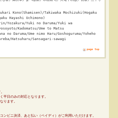
ukari Kono(Shamisen)/Takiwaka Mochizuki(Hogaku
gaku Hayashi Uchimono)
rin/Yozakura/Yuki no Daruma/Yuki wa
yosoyoto/Kadomatsu/Ume to Matsu
ana no Daruma/Ume nimo Haru/Goshoguruma/Yoheho
areba/Hatsuharu/Sansagari-sawagi
page top
す。
く平日のみの対応となります。
なります。
コンビニ決済、あと払い（ペイディ）がご利用いただけます。