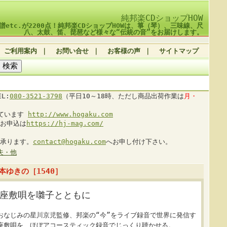
純邦楽CDショップHOW
譜etc.が2200点！純邦楽CDショップHOWは、箏（琴）、三味線、尺
八、太鼓、笛、琵琶など様々な“伝統の音”をお届けします。
ご利用案内
｜
お問い合せ
｜
お客様の声
｜
サイトマップ
L:
080-3521-3798
（平日10～18時、ただし商品出荷作業は
月・
しています
http://www.hogaku.com
お申込は
https://hj-mag.com/
承ります。
contact@hogaku.com
へお申し付け下さい。
夫・他
ゆきの［1540］
座敷唄を囃子とともに
おなじみの星川京児監修、邦楽の“今”をライブ録音で世界に発信す
座敷唄を、ほぼアコースティック録音でじっくり聴かせる。