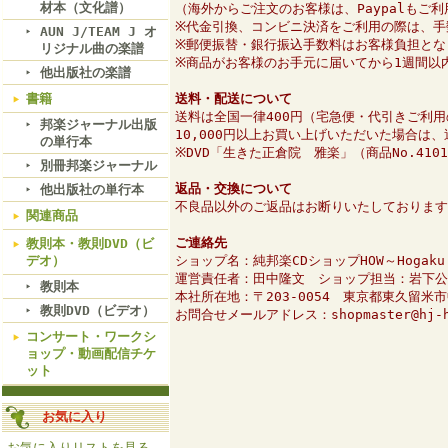
材本（文化譜）
（海外からご注文のお客様は、Paypalもご
※代金引換、コンビニ決済をご利用の際は、手
AUN J/TEAM J オ
※郵便振替・銀行振込手数料はお客様負担とな
リジナル曲の楽譜
※商品がお客様のお手元に届いてから1週間以
他出版社の楽譜
書籍
送料・配送について
送料は全国一律400円（宅急便・代引きご利用
邦楽ジャーナル出版
10,000円以上お買い上げいただいた場合は
の単行本
※DVD「生きた正倉院 雅楽」（商品No.41
別冊邦楽ジャーナル
返品・交換について
他出版社の単行本
不良品以外のご返品はお断りいたしております
関連商品
ご連絡先
教則本・教則DVD（ビ
デオ）
ショップ名：純邦楽CDショップHOW～Hogaku O
運営責任者：田中隆文 ショップ担当：岩下公
教則本
本社所在地：〒203-0054 東京都東久留米
教則DVD（ビデオ）
お問合せメールアドレス：shopmaster@hj-h
コンサート・ワークシ
ョップ・動画配信チケ
ット
お気に入り
お気に入りリストを見る