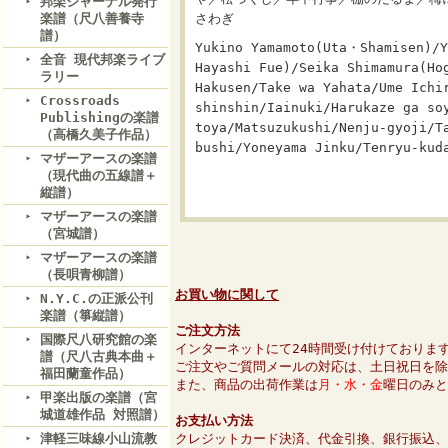
邦楽ジャーナル発行
楽譜（尺八善養寺
さわぎ
譜）
Yukino Yamamoto(Uta・Shamisen)/Y
全音 現代邦楽ライブ
Hayashi Fue)/Seika Shimamura(Ho
ラリー
Hakusen/Take wa Yahata/Ume Ichi
Crossroads
shinshin/Iainuki/Harukaze ga so
Publishingの楽譜
toya/Matsuzukushi/Nenju-gyoji/T
（高橋久美子作品）
bushi/Yoneyama Jinku/Tenryu-kud
マザーアースの楽譜
（現代曲の五線譜＋
縦譜）
マザーアースの楽譜
（宮城譜）
マザーアースの楽譜
（長唄青柳譜）
お買い物に関して
N.Y.C.の正派公刊
楽譜（箏縦譜）
ご注文方法
国際尺八研究館の楽
インターネットにて24時間受け付けておりま
譜（尺八古典本曲＋
ご注文やご質問メールの対応は、土日祝日を除
福田蘭童作品）
また、商品の出荷作業は
月・水・金
曜日のみと
甲楽出版の楽譜（宮
城道雄作品 対照譜）
お支払い方法
津軽三味線小山流教
クレジットカード決済、代金引換、銀行振込、