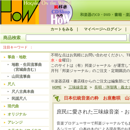
和楽器のCD・DVD・書籍・楽
カートをみる
｜
マイページへログイン
｜
商品検索
注目キーワード
不明な点はお気軽にお問い合わせください。TE
箏曲・地歌
水・金
曜日）
地歌・生田流箏曲
このサイトは（有）邦楽ジャーナル が運営
（宮城曲含む）
月刊「邦楽ジャーナル」のご注文・定期購読の
山田流箏曲
※楽器店様・書店様からのご注文は編集部にて
尺八
HOME
>
三味線音楽
>
長唄・浄瑠璃・義太
尺八古典本曲
日本伝統音楽の粋 お座敷唄 山本
民謡尺八
現代曲
庶民に愛された三味線音楽・お
オリジナル
アレンジ
音楽プロデューサーで邦楽ジャーナルでも
るシリーズ。山本ゆきのによる現在形のお