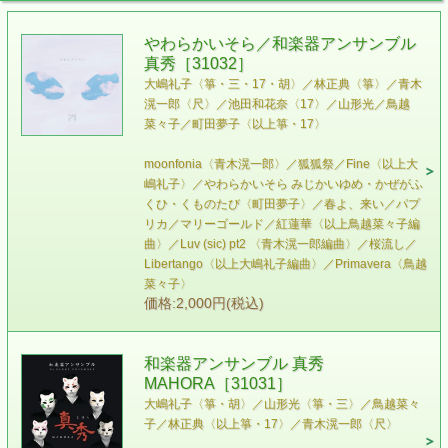
やわらかいそら／和楽器アンサンブル
真秀［31032］
大嶋礼子〈箏・三・17・胡〉／林正典〈箏〉／青木
滉一郎〈尺〉／池田和花奈〈17〉／山形光／鳥越
菜々子／町田夢子〈以上箏・17〉
moonfonia〈青木滉一郎〉／狐狐祭／Fine〈以上大
嶋礼子〉／やわらかいそら みじかいゆめ・かぜがふ
くひ・くものたび〈町田夢子〉／春よ、来い／パプ
リカ／マリーゴールド／紅蓮華〈以上鳥越菜々子編
曲〉／Luv (sic) pt2 〈青木滉一郎編曲〉／桜流し／
Libertango〈以上大嶋礼子編曲〉／Primavera〈鳥越
菜々子〉
価格:2,000円(税込)
和楽器アンサンブル 真秀
MAHORA［31031］
大嶋礼子〈箏・胡〉／山形光〈箏・三〉／鳥越菜々
子／林正典〈以上箏・17〉／青木滉一郎〈尺〉