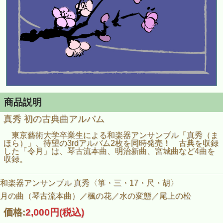
商品説明
真秀 初の古典曲アルバム
東京藝術大学卒業生による和楽器アンサンブル「真秀（ま
ほら）」、待望の3rdアルバム2枚を同時発売！ 古典を収録
した「令月」は、琴古流本曲、明治新曲、宮城曲など4曲を
収録。
和楽器アンサンブル 真秀〈箏・三・17・尺・胡〉
月の曲（琴古流本曲）／楓の花／水の変態／尾上の松
価格:
2,000円
(税込)