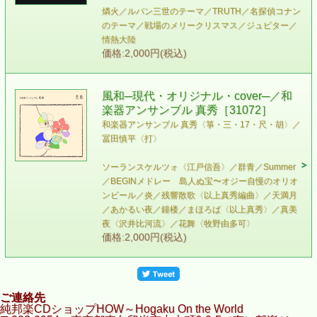
燐火／ルパン三世のテーマ／TRUTH／名探偵コナン
のテーマ／戦場のメリークリスマス／ジュピター／
情熱大陸
価格:2,000円(税込)
風和─現代・オリジナル・cover─／和
楽器アンサンブル 真秀［31072］
和楽器アンサンブル 真秀〈箏・三・17・尺・胡〉／
冨田慎平〈打〉
ソーランスケルツォ〈江戸信吾〉／群青／Summer
／BEGINメドレー 島人ぬ宝〜オジー自慢のオリオ
ンビール／炎／残響散歌〈以上真秀編曲〉／天満月
／あかるい夜／鐘楼／まほろば〈以上真秀〉／真美
夜〈沢井比河流〉／花舞〈牧野由多可〉
価格:2,000円(税込)
ご連絡先
純邦楽CDショップHOW～Hogaku On the World