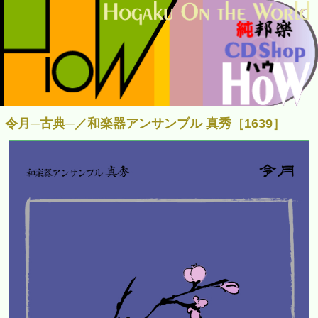
令月─古典─／和楽器アンサンブル 真秀［1639］